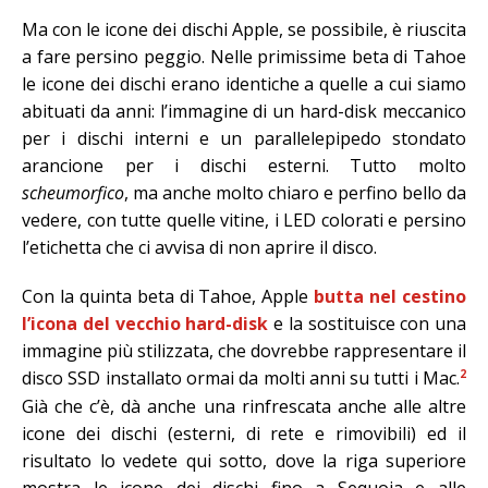
Ma con le icone dei dischi Apple, se possibile, è riuscita
a fare persino peggio. Nelle primissime beta di Tahoe
le icone dei dischi erano identiche a quelle a cui siamo
abituati da anni: l’immagine di un hard-disk meccanico
per i dischi interni e un parallelepipedo stondato
arancione per i dischi esterni. Tutto molto
scheumorfico
, ma anche molto chiaro e perfino bello da
vedere, con tutte quelle vitine, i LED colorati e persino
l’etichetta che ci avvisa di non aprire il disco.
Con la quinta beta di Tahoe, Apple
butta nel cestino
l’icona del vecchio hard-disk
e la sostituisce con una
immagine più stilizzata, che dovrebbe rappresentare il
2
disco SSD installato ormai da molti anni su tutti i Mac.
Già che c’è, dà anche una rinfrescata anche alle altre
icone dei dischi (esterni, di rete e rimovibili) ed il
risultato lo vedete qui sotto, dove la riga superiore
mostra le icone dei dischi fino a Sequoia e alle