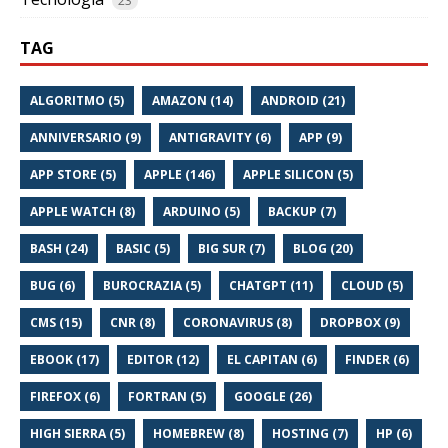
23
TAG
ALGORITMO (5)
AMAZON (14)
ANDROID (21)
ANNIVERSARIO (9)
ANTIGRAVITY (6)
APP (9)
APP STORE (5)
APPLE (146)
APPLE SILICON (5)
APPLE WATCH (8)
ARDUINO (5)
BACKUP (7)
BASH (24)
BASIC (5)
BIG SUR (7)
BLOG (20)
BUG (6)
BUROCRAZIA (5)
CHATGPT (11)
CLOUD (5)
CMS (15)
CNR (8)
CORONAVIRUS (8)
DROPBOX (9)
EBOOK (17)
EDITOR (12)
EL CAPITAN (6)
FINDER (6)
FIREFOX (6)
FORTRAN (5)
GOOGLE (26)
HIGH SIERRA (5)
HOMEBREW (8)
HOSTING (7)
HP (6)