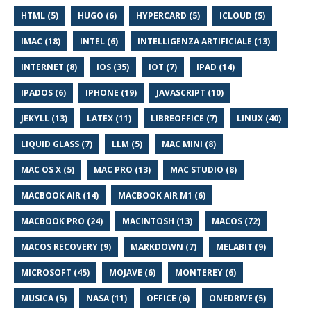
HTML (5)
HUGO (6)
HYPERCARD (5)
ICLOUD (5)
IMAC (18)
INTEL (6)
INTELLIGENZA ARTIFICIALE (13)
INTERNET (8)
IOS (35)
IOT (7)
IPAD (14)
IPADOS (6)
IPHONE (19)
JAVASCRIPT (10)
JEKYLL (13)
LATEX (11)
LIBREOFFICE (7)
LINUX (40)
LIQUID GLASS (7)
LLM (5)
MAC MINI (8)
MAC OS X (5)
MAC PRO (13)
MAC STUDIO (8)
MACBOOK AIR (14)
MACBOOK AIR M1 (6)
MACBOOK PRO (24)
MACINTOSH (13)
MACOS (72)
MACOS RECOVERY (9)
MARKDOWN (7)
MELABIT (9)
MICROSOFT (45)
MOJAVE (6)
MONTEREY (6)
MUSICA (5)
NASA (11)
OFFICE (6)
ONEDRIVE (5)