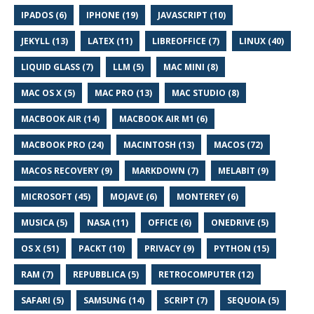
IPADOS (6)
IPHONE (19)
JAVASCRIPT (10)
JEKYLL (13)
LATEX (11)
LIBREOFFICE (7)
LINUX (40)
LIQUID GLASS (7)
LLM (5)
MAC MINI (8)
MAC OS X (5)
MAC PRO (13)
MAC STUDIO (8)
MACBOOK AIR (14)
MACBOOK AIR M1 (6)
MACBOOK PRO (24)
MACINTOSH (13)
MACOS (72)
MACOS RECOVERY (9)
MARKDOWN (7)
MELABIT (9)
MICROSOFT (45)
MOJAVE (6)
MONTEREY (6)
MUSICA (5)
NASA (11)
OFFICE (6)
ONEDRIVE (5)
OS X (51)
PACKT (10)
PRIVACY (9)
PYTHON (15)
RAM (7)
REPUBBLICA (5)
RETROCOMPUTER (12)
SAFARI (5)
SAMSUNG (14)
SCRIPT (7)
SEQUOIA (5)