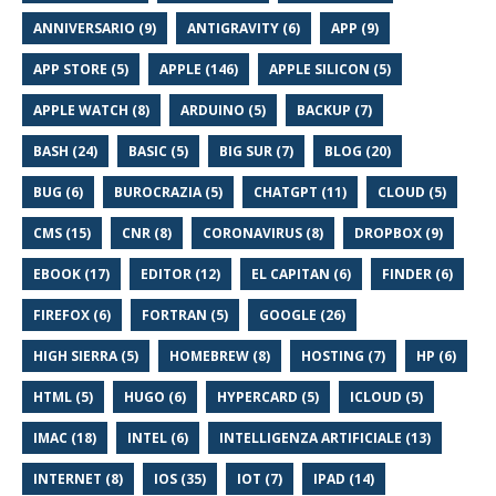
ANNIVERSARIO (9)
ANTIGRAVITY (6)
APP (9)
APP STORE (5)
APPLE (146)
APPLE SILICON (5)
APPLE WATCH (8)
ARDUINO (5)
BACKUP (7)
BASH (24)
BASIC (5)
BIG SUR (7)
BLOG (20)
BUG (6)
BUROCRAZIA (5)
CHATGPT (11)
CLOUD (5)
CMS (15)
CNR (8)
CORONAVIRUS (8)
DROPBOX (9)
EBOOK (17)
EDITOR (12)
EL CAPITAN (6)
FINDER (6)
FIREFOX (6)
FORTRAN (5)
GOOGLE (26)
HIGH SIERRA (5)
HOMEBREW (8)
HOSTING (7)
HP (6)
HTML (5)
HUGO (6)
HYPERCARD (5)
ICLOUD (5)
IMAC (18)
INTEL (6)
INTELLIGENZA ARTIFICIALE (13)
INTERNET (8)
IOS (35)
IOT (7)
IPAD (14)