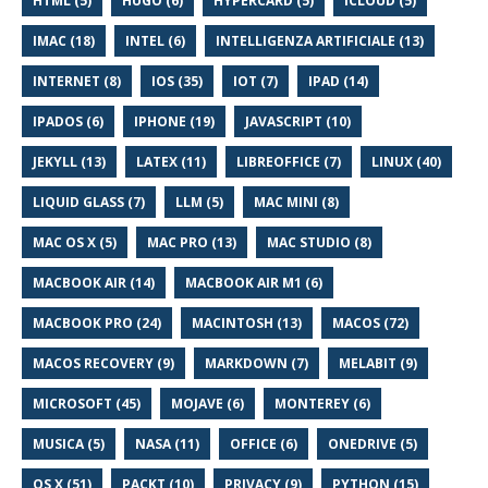
HTML (5)
HUGO (6)
HYPERCARD (5)
ICLOUD (5)
IMAC (18)
INTEL (6)
INTELLIGENZA ARTIFICIALE (13)
INTERNET (8)
IOS (35)
IOT (7)
IPAD (14)
IPADOS (6)
IPHONE (19)
JAVASCRIPT (10)
JEKYLL (13)
LATEX (11)
LIBREOFFICE (7)
LINUX (40)
LIQUID GLASS (7)
LLM (5)
MAC MINI (8)
MAC OS X (5)
MAC PRO (13)
MAC STUDIO (8)
MACBOOK AIR (14)
MACBOOK AIR M1 (6)
MACBOOK PRO (24)
MACINTOSH (13)
MACOS (72)
MACOS RECOVERY (9)
MARKDOWN (7)
MELABIT (9)
MICROSOFT (45)
MOJAVE (6)
MONTEREY (6)
MUSICA (5)
NASA (11)
OFFICE (6)
ONEDRIVE (5)
OS X (51)
PACKT (10)
PRIVACY (9)
PYTHON (15)