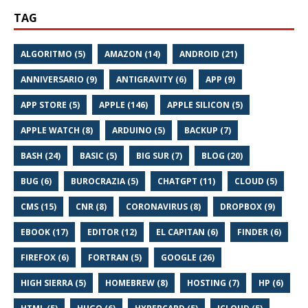
TAG
ALGORITMO (5)
AMAZON (14)
ANDROID (21)
ANNIVERSARIO (9)
ANTIGRAVITY (6)
APP (9)
APP STORE (5)
APPLE (146)
APPLE SILICON (5)
APPLE WATCH (8)
ARDUINO (5)
BACKUP (7)
BASH (24)
BASIC (5)
BIG SUR (7)
BLOG (20)
BUG (6)
BUROCRAZIA (5)
CHATGPT (11)
CLOUD (5)
CMS (15)
CNR (8)
CORONAVIRUS (8)
DROPBOX (9)
EBOOK (17)
EDITOR (12)
EL CAPITAN (6)
FINDER (6)
FIREFOX (6)
FORTRAN (5)
GOOGLE (26)
HIGH SIERRA (5)
HOMEBREW (8)
HOSTING (7)
HP (6)