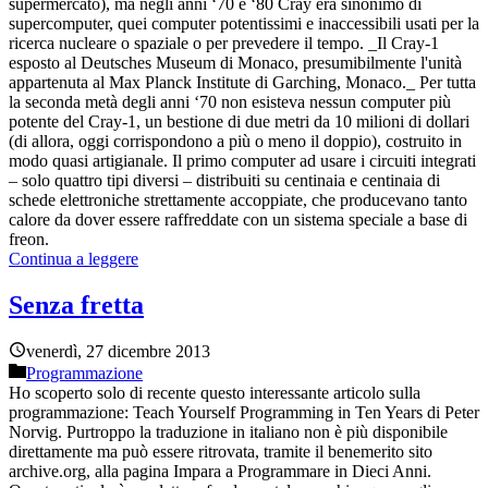
supermercato), ma negli anni ‘70 e ‘80 Cray era sinonimo di
supercomputer, quei computer potentissimi e inaccessibili usati per la
ricerca nucleare o spaziale o per prevedere il tempo. _Il Cray-1
esposto al Deutsches Museum di Monaco, presumibilmente l'unità
appartenuta al Max Planck Institute di Garching, Monaco._ Per tutta
la seconda metà degli anni ‘70 non esisteva nessun computer più
potente del Cray-1, un bestione di due metri da 10 milioni di dollari
(di allora, oggi corrispondono a più o meno il doppio), costruito in
modo quasi artigianale. Il primo computer ad usare i circuiti integrati
– solo quattro tipi diversi – distribuiti su centinaia e centinaia di
schede elettroniche strettamente accoppiate, che producevano tanto
calore da dover essere raffreddate con un sistema speciale a base di
freon.
Continua a leggere
Senza fretta
venerdì, 27 dicembre 2013
Programmazione
Ho scoperto solo di recente questo interessante articolo sulla
programmazione: Teach Yourself Programming in Ten Years di Peter
Norvig. Purtroppo la traduzione in italiano non è più disponibile
direttamente ma può essere ritrovata, tramite il benemerito sito
archive.org, alla pagina Impara a Programmare in Dieci Anni.