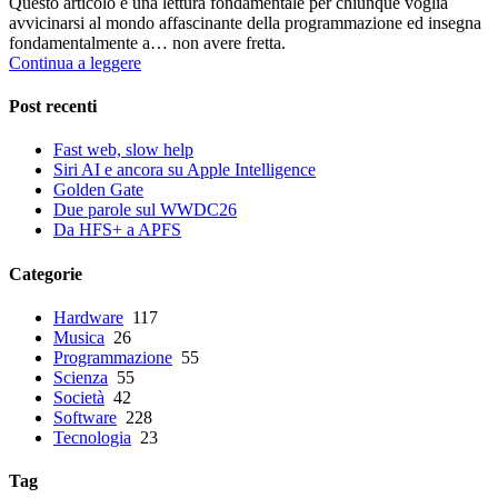
Questo articolo è una lettura fondamentale per chiunque voglia
avvicinarsi al mondo affascinante della programmazione ed insegna
fondamentalmente a… non avere fretta.
Continua a leggere
Post recenti
Fast web, slow help
Siri AI e ancora su Apple Intelligence
Golden Gate
Due parole sul WWDC26
Da HFS+ a APFS
Categorie
Hardware
117
Musica
26
Programmazione
55
Scienza
55
Società
42
Software
228
Tecnologia
23
Tag