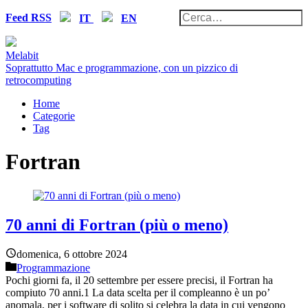
Feed RSS
IT
EN
Melabit
Soprattutto Mac e programmazione, con un pizzico di
retrocomputing
Home
Categorie
Tag
Fortran
70 anni di Fortran (più o meno)
domenica, 6 ottobre 2024
Programmazione
Pochi giorni fa, il 20 settembre per essere precisi, il Fortran ha
compiuto 70 anni.1 La data scelta per il compleanno è un po’
anomala, per i software di solito si celebra la data in cui vengono