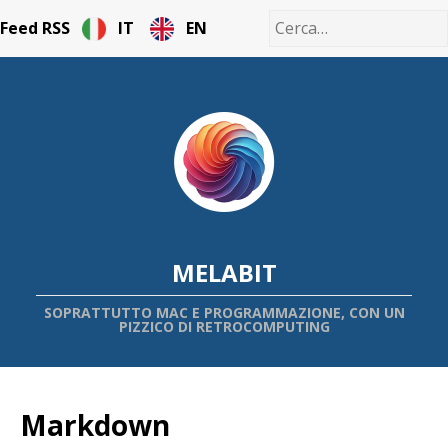
Feed RSS
IT
EN
MELABIT
SOPRATTUTTO MAC E PROGRAMMAZIONE, CON UN
PIZZICO DI RETROCOMPUTING
Markdown