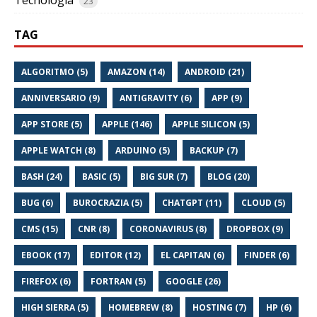
23
TAG
ALGORITMO (5)
AMAZON (14)
ANDROID (21)
ANNIVERSARIO (9)
ANTIGRAVITY (6)
APP (9)
APP STORE (5)
APPLE (146)
APPLE SILICON (5)
APPLE WATCH (8)
ARDUINO (5)
BACKUP (7)
BASH (24)
BASIC (5)
BIG SUR (7)
BLOG (20)
BUG (6)
BUROCRAZIA (5)
CHATGPT (11)
CLOUD (5)
CMS (15)
CNR (8)
CORONAVIRUS (8)
DROPBOX (9)
EBOOK (17)
EDITOR (12)
EL CAPITAN (6)
FINDER (6)
FIREFOX (6)
FORTRAN (5)
GOOGLE (26)
HIGH SIERRA (5)
HOMEBREW (8)
HOSTING (7)
HP (6)