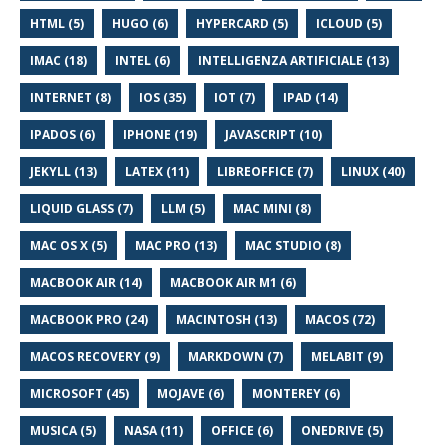
HTML (5)
HUGO (6)
HYPERCARD (5)
ICLOUD (5)
IMAC (18)
INTEL (6)
INTELLIGENZA ARTIFICIALE (13)
INTERNET (8)
IOS (35)
IOT (7)
IPAD (14)
IPADOS (6)
IPHONE (19)
JAVASCRIPT (10)
JEKYLL (13)
LATEX (11)
LIBREOFFICE (7)
LINUX (40)
LIQUID GLASS (7)
LLM (5)
MAC MINI (8)
MAC OS X (5)
MAC PRO (13)
MAC STUDIO (8)
MACBOOK AIR (14)
MACBOOK AIR M1 (6)
MACBOOK PRO (24)
MACINTOSH (13)
MACOS (72)
MACOS RECOVERY (9)
MARKDOWN (7)
MELABIT (9)
MICROSOFT (45)
MOJAVE (6)
MONTEREY (6)
MUSICA (5)
NASA (11)
OFFICE (6)
ONEDRIVE (5)