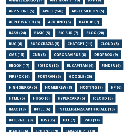
ANNIVERSARIO (9)
ANTIGRAVITY (6)
APP (9)
APP STORE (5)
APPLE (146)
APPLE SILICON (5)
APPLE WATCH (8)
ARDUINO (5)
BACKUP (7)
BASH (24)
BASIC (5)
BIG SUR (7)
BLOG (20)
BUG (6)
BUROCRAZIA (5)
CHATGPT (11)
CLOUD (5)
CMS (15)
CNR (8)
CORONAVIRUS (8)
DROPBOX (9)
EBOOK (17)
EDITOR (12)
EL CAPITAN (6)
FINDER (6)
FIREFOX (6)
FORTRAN (5)
GOOGLE (26)
HIGH SIERRA (5)
HOMEBREW (8)
HOSTING (7)
HP (6)
HTML (5)
HUGO (6)
HYPERCARD (5)
ICLOUD (5)
IMAC (18)
INTEL (6)
INTELLIGENZA ARTIFICIALE (13)
INTERNET (8)
IOS (35)
IOT (7)
IPAD (14)
IPADOS (6)
IPHONE (19)
JAVASCRIPT (10)