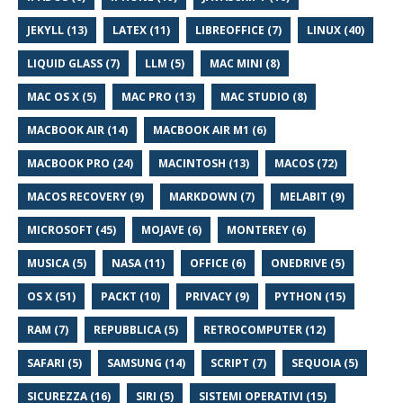
JEKYLL (13)
LATEX (11)
LIBREOFFICE (7)
LINUX (40)
LIQUID GLASS (7)
LLM (5)
MAC MINI (8)
MAC OS X (5)
MAC PRO (13)
MAC STUDIO (8)
MACBOOK AIR (14)
MACBOOK AIR M1 (6)
MACBOOK PRO (24)
MACINTOSH (13)
MACOS (72)
MACOS RECOVERY (9)
MARKDOWN (7)
MELABIT (9)
MICROSOFT (45)
MOJAVE (6)
MONTEREY (6)
MUSICA (5)
NASA (11)
OFFICE (6)
ONEDRIVE (5)
OS X (51)
PACKT (10)
PRIVACY (9)
PYTHON (15)
RAM (7)
REPUBBLICA (5)
RETROCOMPUTER (12)
SAFARI (5)
SAMSUNG (14)
SCRIPT (7)
SEQUOIA (5)
SICUREZZA (16)
SIRI (5)
SISTEMI OPERATIVI (15)