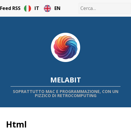
Feed RSS
IT
EN
MELABIT
SOPRATTUTTO MAC E PROGRAMMAZIONE, CON UN
PIZZICO DI RETROCOMPUTING
Html