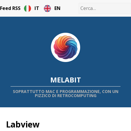
Feed RSS
IT
EN
MELABIT
SOPRATTUTTO MAC E PROGRAMMAZIONE, CON UN
PIZZICO DI RETROCOMPUTING
Labview