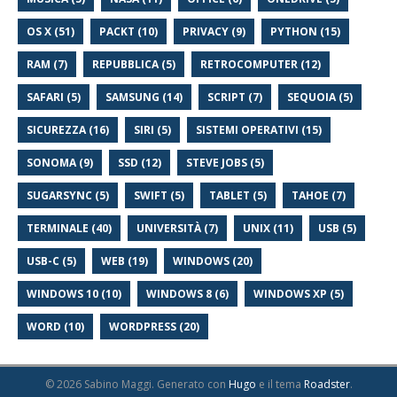
OS X (51)
PACKT (10)
PRIVACY (9)
PYTHON (15)
RAM (7)
REPUBBLICA (5)
RETROCOMPUTER (12)
SAFARI (5)
SAMSUNG (14)
SCRIPT (7)
SEQUOIA (5)
SICUREZZA (16)
SIRI (5)
SISTEMI OPERATIVI (15)
SONOMA (9)
SSD (12)
STEVE JOBS (5)
SUGARSYNC (5)
SWIFT (5)
TABLET (5)
TAHOE (7)
TERMINALE (40)
UNIVERSITÀ (7)
UNIX (11)
USB (5)
USB-C (5)
WEB (19)
WINDOWS (20)
WINDOWS 10 (10)
WINDOWS 8 (6)
WINDOWS XP (5)
WORD (10)
WORDPRESS (20)
© 2026 Sabino Maggi.
Generato con
Hugo
e il tema
Roadster
.