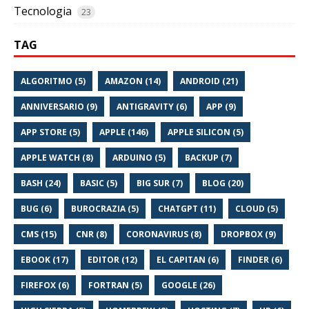
Tecnologia
23
TAG
ALGORITMO (5)
AMAZON (14)
ANDROID (21)
ANNIVERSARIO (9)
ANTIGRAVITY (6)
APP (9)
APP STORE (5)
APPLE (146)
APPLE SILICON (5)
APPLE WATCH (8)
ARDUINO (5)
BACKUP (7)
BASH (24)
BASIC (5)
BIG SUR (7)
BLOG (20)
BUG (6)
BUROCRAZIA (5)
CHATGPT (11)
CLOUD (5)
CMS (15)
CNR (8)
CORONAVIRUS (8)
DROPBOX (9)
EBOOK (17)
EDITOR (12)
EL CAPITAN (6)
FINDER (6)
FIREFOX (6)
FORTRAN (5)
GOOGLE (26)