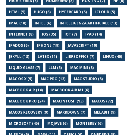
HIGH SIERRA (5)
HOMEBREW (8)
HOSTING (7)
HP (6)
HTML (5)
HUGO (6)
HYPERCARD (5)
ICLOUD (5)
IMAC (18)
INTEL (6)
INTELLIGENZA ARTIFICIALE (13)
INTERNET (8)
IOS (35)
IOT (7)
IPAD (14)
IPADOS (6)
IPHONE (19)
JAVASCRIPT (10)
JEKYLL (13)
LATEX (11)
LIBREOFFICE (7)
LINUX (40)
LIQUID GLASS (7)
LLM (5)
MAC MINI (8)
MAC OS X (5)
MAC PRO (13)
MAC STUDIO (8)
MACBOOK AIR (14)
MACBOOK AIR M1 (6)
MACBOOK PRO (24)
MACINTOSH (13)
MACOS (72)
MACOS RECOVERY (9)
MARKDOWN (7)
MELABIT (9)
MICROSOFT (45)
MOJAVE (6)
MONTEREY (6)
MUSICA (5)
NASA (11)
OFFICE (6)
ONEDRIVE (5)