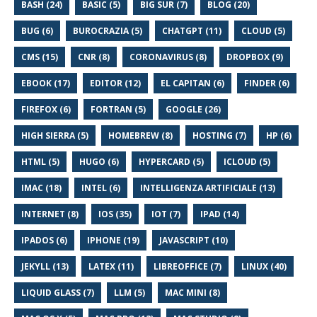
BASH (24)
BASIC (5)
BIG SUR (7)
BLOG (20)
BUG (6)
BUROCRAZIA (5)
CHATGPT (11)
CLOUD (5)
CMS (15)
CNR (8)
CORONAVIRUS (8)
DROPBOX (9)
EBOOK (17)
EDITOR (12)
EL CAPITAN (6)
FINDER (6)
FIREFOX (6)
FORTRAN (5)
GOOGLE (26)
HIGH SIERRA (5)
HOMEBREW (8)
HOSTING (7)
HP (6)
HTML (5)
HUGO (6)
HYPERCARD (5)
ICLOUD (5)
IMAC (18)
INTEL (6)
INTELLIGENZA ARTIFICIALE (13)
INTERNET (8)
IOS (35)
IOT (7)
IPAD (14)
IPADOS (6)
IPHONE (19)
JAVASCRIPT (10)
JEKYLL (13)
LATEX (11)
LIBREOFFICE (7)
LINUX (40)
LIQUID GLASS (7)
LLM (5)
MAC MINI (8)