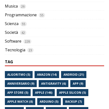
Musica
26
Programmazione
55
Scienza
55
Società
42
Software
228
Tecnologia
23
TAG
ALGORITMO (5)
AMAZON (14)
ANDROID (21)
ANNIVERSARIO (9)
ANTIGRAVITY (6)
APP (9)
APP STORE (5)
APPLE (146)
APPLE SILICON (5)
APPLE WATCH (8)
ARDUINO (5)
BACKUP (7)