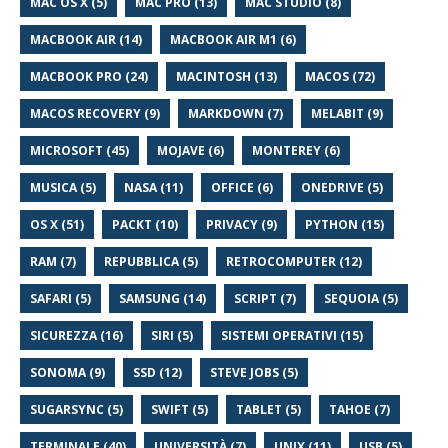
MAC OS X (5)
MAC PRO (13)
MAC STUDIO (8)
MACBOOK AIR (14)
MACBOOK AIR M1 (6)
MACBOOK PRO (24)
MACINTOSH (13)
MACOS (72)
MACOS RECOVERY (9)
MARKDOWN (7)
MELABIT (9)
MICROSOFT (45)
MOJAVE (6)
MONTEREY (6)
MUSICA (5)
NASA (11)
OFFICE (6)
ONEDRIVE (5)
OS X (51)
PACKT (10)
PRIVACY (9)
PYTHON (15)
RAM (7)
REPUBBLICA (5)
RETROCOMPUTER (12)
SAFARI (5)
SAMSUNG (14)
SCRIPT (7)
SEQUOIA (5)
SICUREZZA (16)
SIRI (5)
SISTEMI OPERATIVI (15)
SONOMA (9)
SSD (12)
STEVE JOBS (5)
SUGARSYNC (5)
SWIFT (5)
TABLET (5)
TAHOE (7)
TERMINALE (40)
UNIVERSITÀ (7)
UNIX (11)
USB (5)