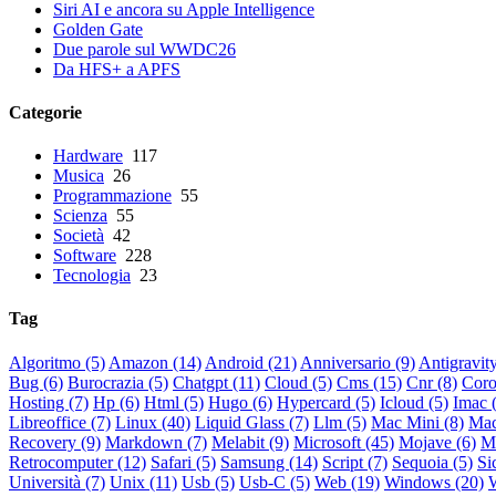
Siri AI e ancora su Apple Intelligence
Golden Gate
Due parole sul WWDC26
Da HFS+ a APFS
Categorie
Hardware
117
Musica
26
Programmazione
55
Scienza
55
Società
42
Software
228
Tecnologia
23
Tag
Algoritmo (5)
Amazon (14)
Android (21)
Anniversario (9)
Antigravity
Bug (6)
Burocrazia (5)
Chatgpt (11)
Cloud (5)
Cms (15)
Cnr (8)
Coro
Hosting (7)
Hp (6)
Html (5)
Hugo (6)
Hypercard (5)
Icloud (5)
Imac 
Libreoffice (7)
Linux (40)
Liquid Glass (7)
Llm (5)
Mac Mini (8)
Mac
Recovery (9)
Markdown (7)
Melabit (9)
Microsoft (45)
Mojave (6)
Mo
Retrocomputer (12)
Safari (5)
Samsung (14)
Script (7)
Sequoia (5)
Si
Università (7)
Unix (11)
Usb (5)
Usb-C (5)
Web (19)
Windows (20)