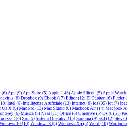
 (6)
App (9)
App Store (5)
Apple (146)
Apple Silicon (5)
Apple Watch 
navirus (8)
Dropbox (9)
Ebook (17)
Editor (12)
El Capitan (6)
Finder 
(18)
Intel (6)
Intelligenza Artificiale (13)
Internet (8)
Ios (35)
Iot (7)
Ipa
 Os X (5)
Mac Pro (13)
Mac Studio (8)
Macbook Air (14)
Macbook Ai
nterey (6)
Musica (5)
Nasa (11)
Office (6)
Onedrive (5)
Os X (51)
Pa
curezza (16)
Siri (5)
Sistemi Operativi (15)
Sonoma (9)
Ssd (12)
Steve 
Windows 10 (10)
Windows 8 (6)
Windows Xp (5)
Word (10)
Wordpress