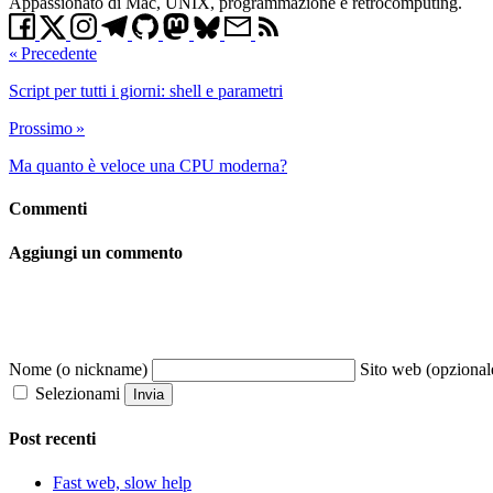
Appassionato di Mac, UNIX, programmazione e retrocomputing.
« Precedente
Script per tutti i giorni: shell e parametri
Prossimo »
Ma quanto è veloce una CPU moderna?
Commenti
Aggiungi un commento
Nome (o nickname)
Sito web (opzional
Selezionami
Invia
Post recenti
Fast web, slow help