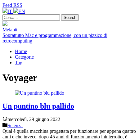
Feed RSS
IT
EN
Melabit
Soprattutto Mac e programmazione, con un pizzico di
retrocomputing
Home
Categorie
Tag
Voyager
Un puntino blu pallido
mercoledì, 29 giugno 2022
Scienza
Qual è quella macchina progettata per funzionare per appena quattro
anni e che invece, dopo 45 anni di funzionamento ininterrotto, è