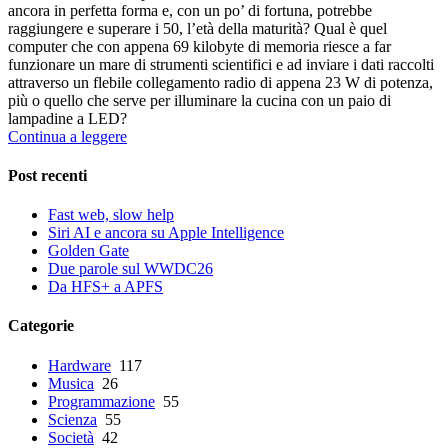
ancora in perfetta forma e, con un po’ di fortuna, potrebbe
raggiungere e superare i 50, l’età della maturità? Qual è quel
computer che con appena 69 kilobyte di memoria riesce a far
funzionare un mare di strumenti scientifici e ad inviare i dati raccolti
attraverso un flebile collegamento radio di appena 23 W di potenza,
più o quello che serve per illuminare la cucina con un paio di
lampadine a LED?
Continua a leggere
Post recenti
Fast web, slow help
Siri AI e ancora su Apple Intelligence
Golden Gate
Due parole sul WWDC26
Da HFS+ a APFS
Categorie
Hardware
117
Musica
26
Programmazione
55
Scienza
55
Società
42