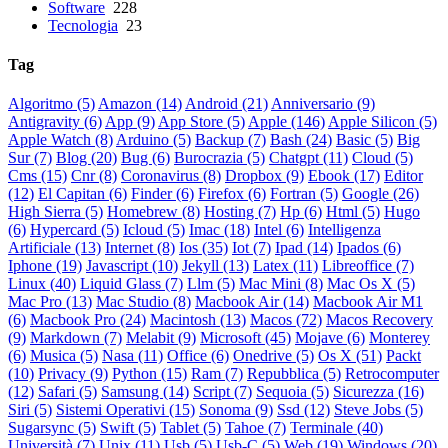
Software
228
Tecnologia
23
Tag
Algoritmo (5)
Amazon (14)
Android (21)
Anniversario (9)
Antigravity (6)
App (9)
App Store (5)
Apple (146)
Apple Silicon (5)
Apple Watch (8)
Arduino (5)
Backup (7)
Bash (24)
Basic (5)
Big
Sur (7)
Blog (20)
Bug (6)
Burocrazia (5)
Chatgpt (11)
Cloud (5)
Cms (15)
Cnr (8)
Coronavirus (8)
Dropbox (9)
Ebook (17)
Editor
(12)
El Capitan (6)
Finder (6)
Firefox (6)
Fortran (5)
Google (26)
High Sierra (5)
Homebrew (8)
Hosting (7)
Hp (6)
Html (5)
Hugo
(6)
Hypercard (5)
Icloud (5)
Imac (18)
Intel (6)
Intelligenza
Artificiale (13)
Internet (8)
Ios (35)
Iot (7)
Ipad (14)
Ipados (6)
Iphone (19)
Javascript (10)
Jekyll (13)
Latex (11)
Libreoffice (7)
Linux (40)
Liquid Glass (7)
Llm (5)
Mac Mini (8)
Mac Os X (5)
Mac Pro (13)
Mac Studio (8)
Macbook Air (14)
Macbook Air M1
(6)
Macbook Pro (24)
Macintosh (13)
Macos (72)
Macos Recovery
(9)
Markdown (7)
Melabit (9)
Microsoft (45)
Mojave (6)
Monterey
(6)
Musica (5)
Nasa (11)
Office (6)
Onedrive (5)
Os X (51)
Packt
(10)
Privacy (9)
Python (15)
Ram (7)
Repubblica (5)
Retrocomputer
(12)
Safari (5)
Samsung (14)
Script (7)
Sequoia (5)
Sicurezza (16)
Siri (5)
Sistemi Operativi (15)
Sonoma (9)
Ssd (12)
Steve Jobs (5)
Sugarsync (5)
Swift (5)
Tablet (5)
Tahoe (7)
Terminale (40)
Università (7)
Unix (11)
Usb (5)
Usb-C (5)
Web (19)
Windows (20)