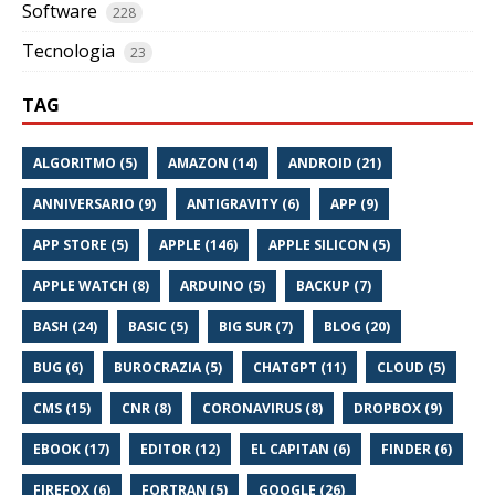
Software
228
Tecnologia
23
TAG
ALGORITMO (5)
AMAZON (14)
ANDROID (21)
ANNIVERSARIO (9)
ANTIGRAVITY (6)
APP (9)
APP STORE (5)
APPLE (146)
APPLE SILICON (5)
APPLE WATCH (8)
ARDUINO (5)
BACKUP (7)
BASH (24)
BASIC (5)
BIG SUR (7)
BLOG (20)
BUG (6)
BUROCRAZIA (5)
CHATGPT (11)
CLOUD (5)
CMS (15)
CNR (8)
CORONAVIRUS (8)
DROPBOX (9)
EBOOK (17)
EDITOR (12)
EL CAPITAN (6)
FINDER (6)
FIREFOX (6)
FORTRAN (5)
GOOGLE (26)