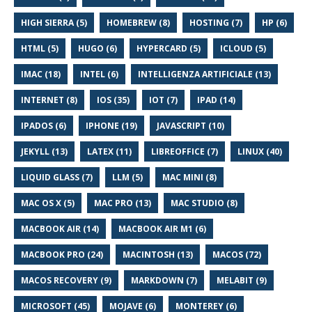
HIGH SIERRA (5)
HOMEBREW (8)
HOSTING (7)
HP (6)
HTML (5)
HUGO (6)
HYPERCARD (5)
ICLOUD (5)
IMAC (18)
INTEL (6)
INTELLIGENZA ARTIFICIALE (13)
INTERNET (8)
IOS (35)
IOT (7)
IPAD (14)
IPADOS (6)
IPHONE (19)
JAVASCRIPT (10)
JEKYLL (13)
LATEX (11)
LIBREOFFICE (7)
LINUX (40)
LIQUID GLASS (7)
LLM (5)
MAC MINI (8)
MAC OS X (5)
MAC PRO (13)
MAC STUDIO (8)
MACBOOK AIR (14)
MACBOOK AIR M1 (6)
MACBOOK PRO (24)
MACINTOSH (13)
MACOS (72)
MACOS RECOVERY (9)
MARKDOWN (7)
MELABIT (9)
MICROSOFT (45)
MOJAVE (6)
MONTEREY (6)