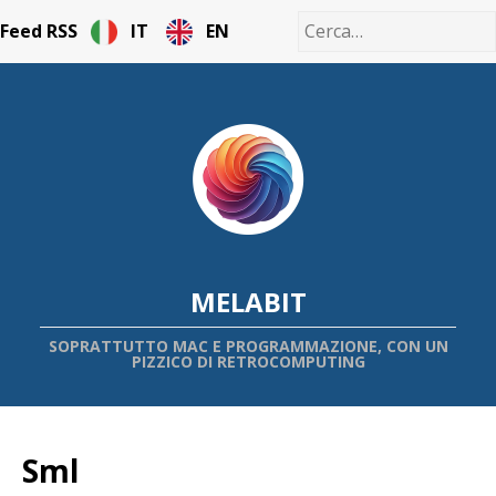
Feed RSS
IT
EN
MELABIT
SOPRATTUTTO MAC E PROGRAMMAZIONE, CON UN
PIZZICO DI RETROCOMPUTING
Sml