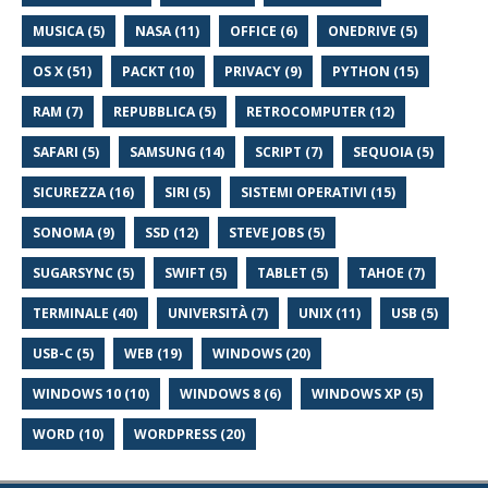
MUSICA (5)
NASA (11)
OFFICE (6)
ONEDRIVE (5)
OS X (51)
PACKT (10)
PRIVACY (9)
PYTHON (15)
RAM (7)
REPUBBLICA (5)
RETROCOMPUTER (12)
SAFARI (5)
SAMSUNG (14)
SCRIPT (7)
SEQUOIA (5)
SICUREZZA (16)
SIRI (5)
SISTEMI OPERATIVI (15)
SONOMA (9)
SSD (12)
STEVE JOBS (5)
SUGARSYNC (5)
SWIFT (5)
TABLET (5)
TAHOE (7)
TERMINALE (40)
UNIVERSITÀ (7)
UNIX (11)
USB (5)
USB-C (5)
WEB (19)
WINDOWS (20)
WINDOWS 10 (10)
WINDOWS 8 (6)
WINDOWS XP (5)
WORD (10)
WORDPRESS (20)