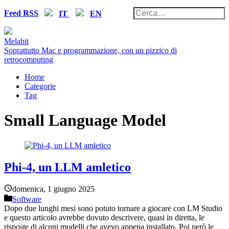
Feed RSS
IT
EN
Melabit
Soprattutto Mac e programmazione, con un pizzico di
retrocomputing
Home
Categorie
Tag
Small Language Model
Phi-4, un LLM amletico
domenica, 1 giugno 2025
Software
Dopo due lunghi mesi sono potuto tornare a giocare con LM Studio
e questo articolo avrebbe dovuto descrivere, quasi in diretta, le
risposte di alcuni modelli che avevo appena installato. Poi però le