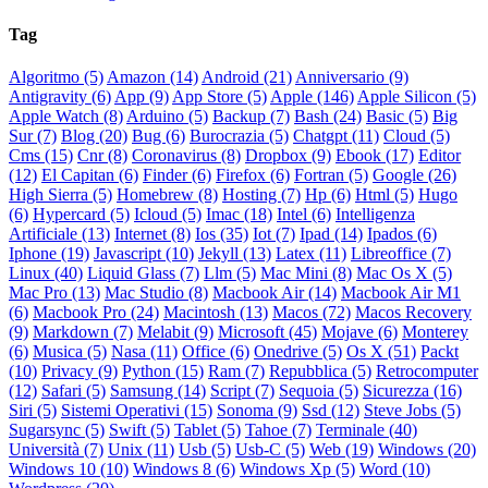
Tag
Algoritmo (5)
Amazon (14)
Android (21)
Anniversario (9)
Antigravity (6)
App (9)
App Store (5)
Apple (146)
Apple Silicon (5)
Apple Watch (8)
Arduino (5)
Backup (7)
Bash (24)
Basic (5)
Big
Sur (7)
Blog (20)
Bug (6)
Burocrazia (5)
Chatgpt (11)
Cloud (5)
Cms (15)
Cnr (8)
Coronavirus (8)
Dropbox (9)
Ebook (17)
Editor
(12)
El Capitan (6)
Finder (6)
Firefox (6)
Fortran (5)
Google (26)
High Sierra (5)
Homebrew (8)
Hosting (7)
Hp (6)
Html (5)
Hugo
(6)
Hypercard (5)
Icloud (5)
Imac (18)
Intel (6)
Intelligenza
Artificiale (13)
Internet (8)
Ios (35)
Iot (7)
Ipad (14)
Ipados (6)
Iphone (19)
Javascript (10)
Jekyll (13)
Latex (11)
Libreoffice (7)
Linux (40)
Liquid Glass (7)
Llm (5)
Mac Mini (8)
Mac Os X (5)
Mac Pro (13)
Mac Studio (8)
Macbook Air (14)
Macbook Air M1
(6)
Macbook Pro (24)
Macintosh (13)
Macos (72)
Macos Recovery
(9)
Markdown (7)
Melabit (9)
Microsoft (45)
Mojave (6)
Monterey
(6)
Musica (5)
Nasa (11)
Office (6)
Onedrive (5)
Os X (51)
Packt
(10)
Privacy (9)
Python (15)
Ram (7)
Repubblica (5)
Retrocomputer
(12)
Safari (5)
Samsung (14)
Script (7)
Sequoia (5)
Sicurezza (16)
Siri (5)
Sistemi Operativi (15)
Sonoma (9)
Ssd (12)
Steve Jobs (5)
Sugarsync (5)
Swift (5)
Tablet (5)
Tahoe (7)
Terminale (40)
Università (7)
Unix (11)
Usb (5)
Usb-C (5)
Web (19)
Windows (20)
Windows 10 (10)
Windows 8 (6)
Windows Xp (5)
Word (10)