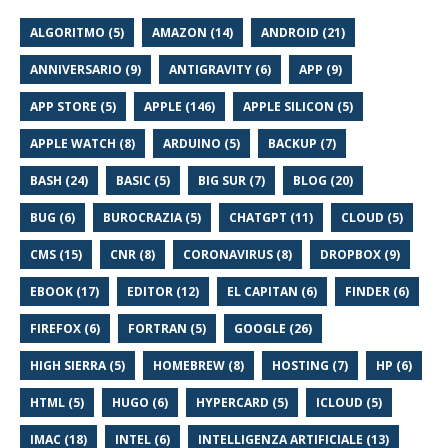
ALGORITMO (5)
AMAZON (14)
ANDROID (21)
ANNIVERSARIO (9)
ANTIGRAVITY (6)
APP (9)
APP STORE (5)
APPLE (146)
APPLE SILICON (5)
APPLE WATCH (8)
ARDUINO (5)
BACKUP (7)
BASH (24)
BASIC (5)
BIG SUR (7)
BLOG (20)
BUG (6)
BUROCRAZIA (5)
CHATGPT (11)
CLOUD (5)
CMS (15)
CNR (8)
CORONAVIRUS (8)
DROPBOX (9)
EBOOK (17)
EDITOR (12)
EL CAPITAN (6)
FINDER (6)
FIREFOX (6)
FORTRAN (5)
GOOGLE (26)
HIGH SIERRA (5)
HOMEBREW (8)
HOSTING (7)
HP (6)
HTML (5)
HUGO (6)
HYPERCARD (5)
ICLOUD (5)
IMAC (18)
INTEL (6)
INTELLIGENZA ARTIFICIALE (13)