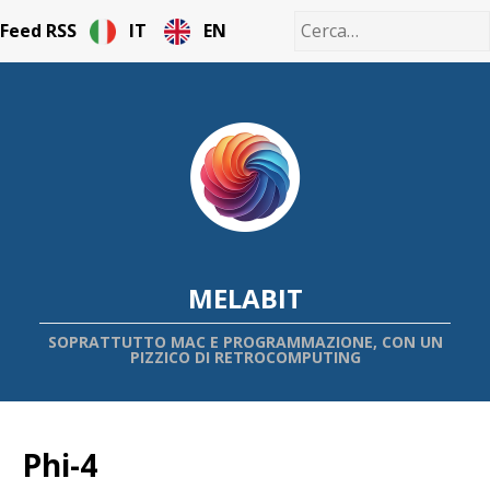
Feed RSS
IT
EN
MELABIT
SOPRATTUTTO MAC E PROGRAMMAZIONE, CON UN
PIZZICO DI RETROCOMPUTING
Phi-4