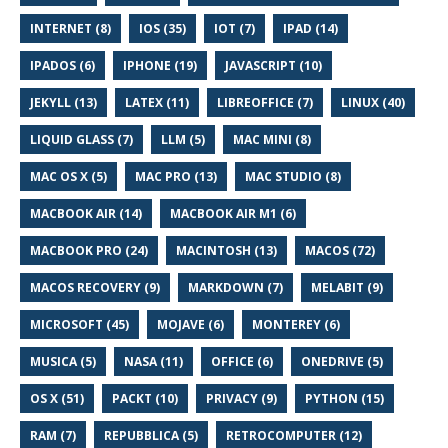
INTERNET (8)
IOS (35)
IOT (7)
IPAD (14)
IPADOS (6)
IPHONE (19)
JAVASCRIPT (10)
JEKYLL (13)
LATEX (11)
LIBREOFFICE (7)
LINUX (40)
LIQUID GLASS (7)
LLM (5)
MAC MINI (8)
MAC OS X (5)
MAC PRO (13)
MAC STUDIO (8)
MACBOOK AIR (14)
MACBOOK AIR M1 (6)
MACBOOK PRO (24)
MACINTOSH (13)
MACOS (72)
MACOS RECOVERY (9)
MARKDOWN (7)
MELABIT (9)
MICROSOFT (45)
MOJAVE (6)
MONTEREY (6)
MUSICA (5)
NASA (11)
OFFICE (6)
ONEDRIVE (5)
OS X (51)
PACKT (10)
PRIVACY (9)
PYTHON (15)
RAM (7)
REPUBBLICA (5)
RETROCOMPUTER (12)