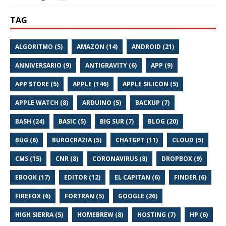
TAG
ALGORITMO (5)
AMAZON (14)
ANDROID (21)
ANNIVERSARIO (9)
ANTIGRAVITY (6)
APP (9)
APP STORE (5)
APPLE (146)
APPLE SILICON (5)
APPLE WATCH (8)
ARDUINO (5)
BACKUP (7)
BASH (24)
BASIC (5)
BIG SUR (7)
BLOG (20)
BUG (6)
BUROCRAZIA (5)
CHATGPT (11)
CLOUD (5)
CMS (15)
CNR (8)
CORONAVIRUS (8)
DROPBOX (9)
EBOOK (17)
EDITOR (12)
EL CAPITAN (6)
FINDER (6)
FIREFOX (6)
FORTRAN (5)
GOOGLE (26)
HIGH SIERRA (5)
HOMEBREW (8)
HOSTING (7)
HP (6)