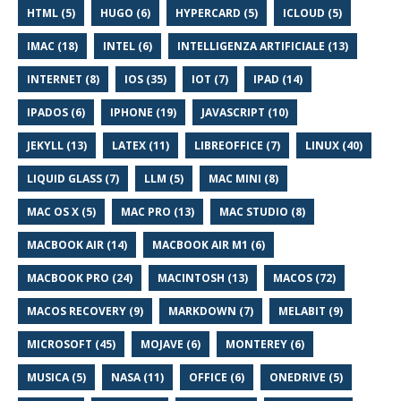
HTML (5)
HUGO (6)
HYPERCARD (5)
ICLOUD (5)
IMAC (18)
INTEL (6)
INTELLIGENZA ARTIFICIALE (13)
INTERNET (8)
IOS (35)
IOT (7)
IPAD (14)
IPADOS (6)
IPHONE (19)
JAVASCRIPT (10)
JEKYLL (13)
LATEX (11)
LIBREOFFICE (7)
LINUX (40)
LIQUID GLASS (7)
LLM (5)
MAC MINI (8)
MAC OS X (5)
MAC PRO (13)
MAC STUDIO (8)
MACBOOK AIR (14)
MACBOOK AIR M1 (6)
MACBOOK PRO (24)
MACINTOSH (13)
MACOS (72)
MACOS RECOVERY (9)
MARKDOWN (7)
MELABIT (9)
MICROSOFT (45)
MOJAVE (6)
MONTEREY (6)
MUSICA (5)
NASA (11)
OFFICE (6)
ONEDRIVE (5)