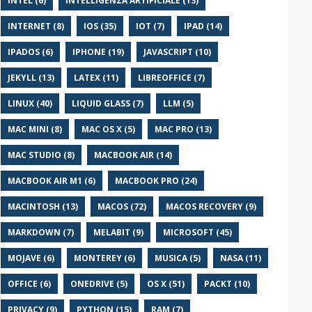
INTEL (6)
INTELLIGENZA ARTIFICIALE (13)
INTERNET (8)
IOS (35)
IOT (7)
IPAD (14)
IPADOS (6)
IPHONE (19)
JAVASCRIPT (10)
JEKYLL (13)
LATEX (11)
LIBREOFFICE (7)
LINUX (40)
LIQUID GLASS (7)
LLM (5)
MAC MINI (8)
MAC OS X (5)
MAC PRO (13)
MAC STUDIO (8)
MACBOOK AIR (14)
MACBOOK AIR M1 (6)
MACBOOK PRO (24)
MACINTOSH (13)
MACOS (72)
MACOS RECOVERY (9)
MARKDOWN (7)
MELABIT (9)
MICROSOFT (45)
MOJAVE (6)
MONTEREY (6)
MUSICA (5)
NASA (11)
OFFICE (6)
ONEDRIVE (5)
OS X (51)
PACKT (10)
PRIVACY (9)
PYTHON (15)
RAM (7)