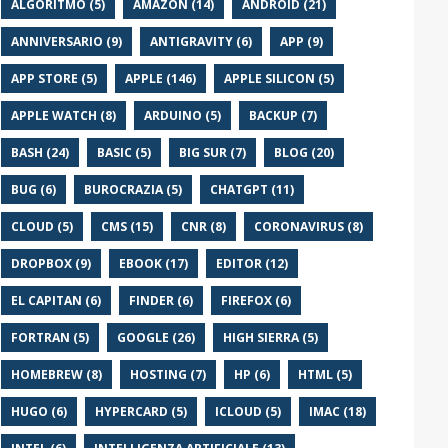
ALGORITMO (5)
AMAZON (14)
ANDROID (21)
ANNIVERSARIO (9)
ANTIGRAVITY (6)
APP (9)
APP STORE (5)
APPLE (146)
APPLE SILICON (5)
APPLE WATCH (8)
ARDUINO (5)
BACKUP (7)
BASH (24)
BASIC (5)
BIG SUR (7)
BLOG (20)
BUG (6)
BUROCRAZIA (5)
CHATGPT (11)
CLOUD (5)
CMS (15)
CNR (8)
CORONAVIRUS (8)
DROPBOX (9)
EBOOK (17)
EDITOR (12)
EL CAPITAN (6)
FINDER (6)
FIREFOX (6)
FORTRAN (5)
GOOGLE (26)
HIGH SIERRA (5)
HOMEBREW (8)
HOSTING (7)
HP (6)
HTML (5)
HUGO (6)
HYPERCARD (5)
ICLOUD (5)
IMAC (18)