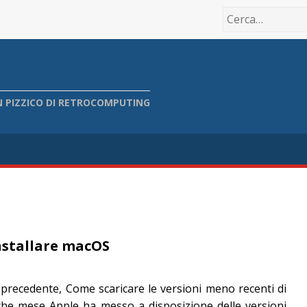
 PIZZICO DI RETROCOMPUTING
nstallare macOS
 precedente, Come scaricare le versioni meno recenti di
he mese Apple ha messo a disposizione delle versioni