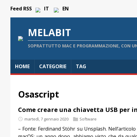
Feed RSS
IT
EN
MELABIT
SOPRATTUTTO MAC E PROGRAMMAZIONE, CON UN
HOME
CATEGORIE
TAG
Osascript
Come creare una chiavetta USB per i
martedì, 7 gennaio 2020
Software
– Fonte: Ferdinand Stöhr su Unsplash. Nell’articolo
macOS: un anno dopo, abbiamo visto che da qualc