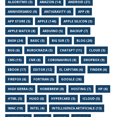
ALGORITMO (5)
AMAZON (14)
ANDROID (21)
ANNIVERSARIO (9)
ANTIGRAVITY (6)
APP (9)
APP STORE (5)
APPLE (146)
APPLE SILICON (5)
APPLE WATCH (8)
ARDUINO (5)
BACKUP (7)
BASH (24)
BASIC (5)
BIG SUR (7)
BLOG (20)
BUG (6)
BUROCRAZIA (5)
CHATGPT (11)
CLOUD (5)
CMS (15)
CNR (8)
CORONAVIRUS (8)
DROPBOX (9)
EBOOK (17)
EDITOR (12)
EL CAPITAN (6)
FINDER (6)
FIREFOX (6)
FORTRAN (5)
GOOGLE (26)
HIGH SIERRA (5)
HOMEBREW (8)
HOSTING (7)
HP (6)
HTML (5)
HUGO (6)
HYPERCARD (5)
ICLOUD (5)
IMAC (18)
INTEL (6)
INTELLIGENZA ARTIFICIALE (13)