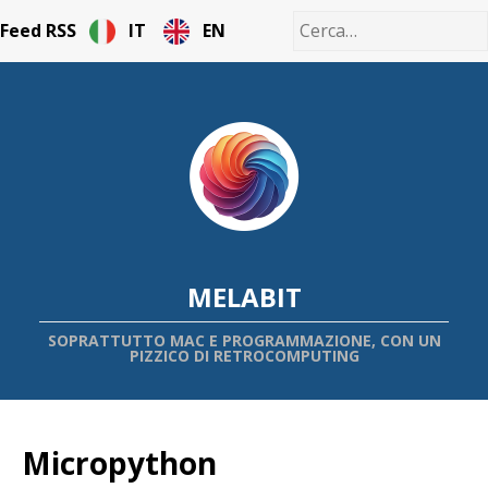
Feed RSS
IT
EN
MELABIT
SOPRATTUTTO MAC E PROGRAMMAZIONE, CON UN
PIZZICO DI RETROCOMPUTING
Micropython