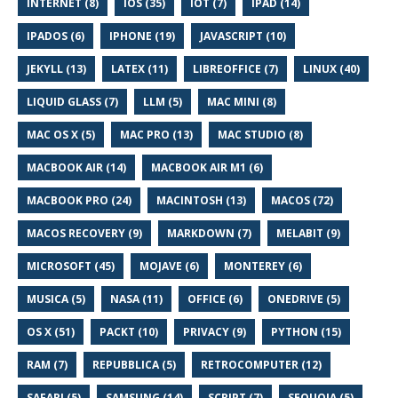
INTERNET (8)
IOS (35)
IOT (7)
IPAD (14)
IPADOS (6)
IPHONE (19)
JAVASCRIPT (10)
JEKYLL (13)
LATEX (11)
LIBREOFFICE (7)
LINUX (40)
LIQUID GLASS (7)
LLM (5)
MAC MINI (8)
MAC OS X (5)
MAC PRO (13)
MAC STUDIO (8)
MACBOOK AIR (14)
MACBOOK AIR M1 (6)
MACBOOK PRO (24)
MACINTOSH (13)
MACOS (72)
MACOS RECOVERY (9)
MARKDOWN (7)
MELABIT (9)
MICROSOFT (45)
MOJAVE (6)
MONTEREY (6)
MUSICA (5)
NASA (11)
OFFICE (6)
ONEDRIVE (5)
OS X (51)
PACKT (10)
PRIVACY (9)
PYTHON (15)
RAM (7)
REPUBBLICA (5)
RETROCOMPUTER (12)
SAFARI (5)
SAMSUNG (14)
SCRIPT (7)
SEQUOIA (5)