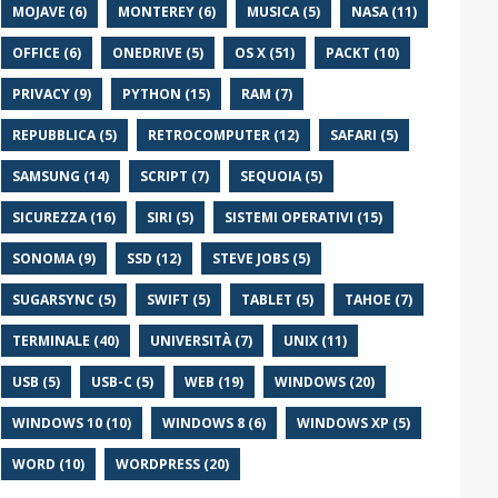
MOJAVE (6)
MONTEREY (6)
MUSICA (5)
NASA (11)
OFFICE (6)
ONEDRIVE (5)
OS X (51)
PACKT (10)
PRIVACY (9)
PYTHON (15)
RAM (7)
REPUBBLICA (5)
RETROCOMPUTER (12)
SAFARI (5)
SAMSUNG (14)
SCRIPT (7)
SEQUOIA (5)
SICUREZZA (16)
SIRI (5)
SISTEMI OPERATIVI (15)
SONOMA (9)
SSD (12)
STEVE JOBS (5)
SUGARSYNC (5)
SWIFT (5)
TABLET (5)
TAHOE (7)
TERMINALE (40)
UNIVERSITÀ (7)
UNIX (11)
USB (5)
USB-C (5)
WEB (19)
WINDOWS (20)
WINDOWS 10 (10)
WINDOWS 8 (6)
WINDOWS XP (5)
WORD (10)
WORDPRESS (20)