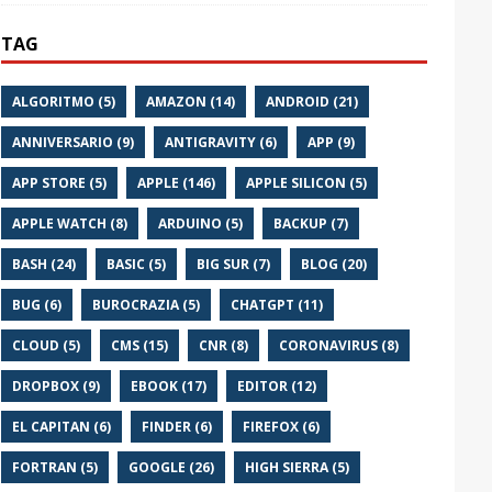
TAG
ALGORITMO (5)
AMAZON (14)
ANDROID (21)
ANNIVERSARIO (9)
ANTIGRAVITY (6)
APP (9)
APP STORE (5)
APPLE (146)
APPLE SILICON (5)
APPLE WATCH (8)
ARDUINO (5)
BACKUP (7)
BASH (24)
BASIC (5)
BIG SUR (7)
BLOG (20)
BUG (6)
BUROCRAZIA (5)
CHATGPT (11)
CLOUD (5)
CMS (15)
CNR (8)
CORONAVIRUS (8)
DROPBOX (9)
EBOOK (17)
EDITOR (12)
EL CAPITAN (6)
FINDER (6)
FIREFOX (6)
FORTRAN (5)
GOOGLE (26)
HIGH SIERRA (5)