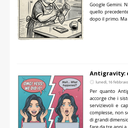
Google Gemini. No
quello precedente
dopo il primo. Ma 
Antigravity: 
lunedì, 16 febbrai
Per quanto Antig
accorge che i sis
servizievoli e c
complesse, non son
di grandi dimensi
fare da tre anni a