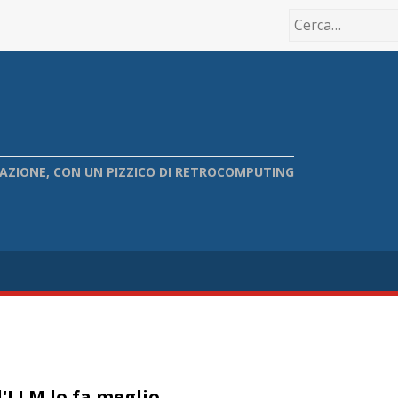
IONE, CON UN PIZZICO DI RETROCOMPUTING
l'LLM lo fa meglio