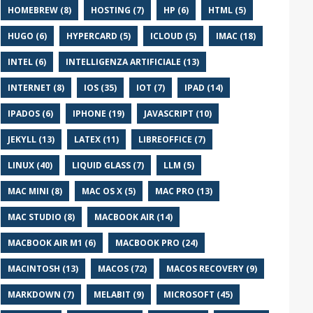
HOMEBREW (8)
HOSTING (7)
HP (6)
HTML (5)
HUGO (6)
HYPERCARD (5)
ICLOUD (5)
IMAC (18)
INTEL (6)
INTELLIGENZA ARTIFICIALE (13)
INTERNET (8)
IOS (35)
IOT (7)
IPAD (14)
IPADOS (6)
IPHONE (19)
JAVASCRIPT (10)
JEKYLL (13)
LATEX (11)
LIBREOFFICE (7)
LINUX (40)
LIQUID GLASS (7)
LLM (5)
MAC MINI (8)
MAC OS X (5)
MAC PRO (13)
MAC STUDIO (8)
MACBOOK AIR (14)
MACBOOK AIR M1 (6)
MACBOOK PRO (24)
MACINTOSH (13)
MACOS (72)
MACOS RECOVERY (9)
MARKDOWN (7)
MELABIT (9)
MICROSOFT (45)