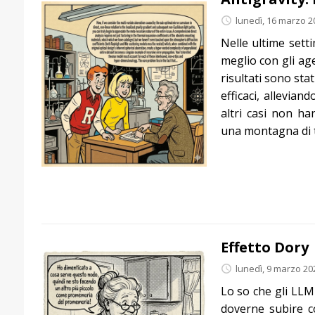
lunedì, 16 marzo 2
Nelle ultime sett
meglio con gli age
risultati sono sta
efficaci, allevian
altri casi non h
una montagna di 
Effetto Dory
lunedì, 9 marzo 20
Lo so che gli LL
doverne subire c