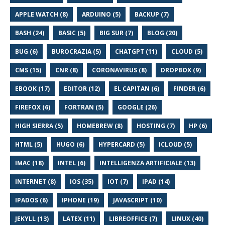
APPLE WATCH (8)
ARDUINO (5)
BACKUP (7)
BASH (24)
BASIC (5)
BIG SUR (7)
BLOG (20)
BUG (6)
BUROCRAZIA (5)
CHATGPT (11)
CLOUD (5)
CMS (15)
CNR (8)
CORONAVIRUS (8)
DROPBOX (9)
EBOOK (17)
EDITOR (12)
EL CAPITAN (6)
FINDER (6)
FIREFOX (6)
FORTRAN (5)
GOOGLE (26)
HIGH SIERRA (5)
HOMEBREW (8)
HOSTING (7)
HP (6)
HTML (5)
HUGO (6)
HYPERCARD (5)
ICLOUD (5)
IMAC (18)
INTEL (6)
INTELLIGENZA ARTIFICIALE (13)
INTERNET (8)
IOS (35)
IOT (7)
IPAD (14)
IPADOS (6)
IPHONE (19)
JAVASCRIPT (10)
JEKYLL (13)
LATEX (11)
LIBREOFFICE (7)
LINUX (40)