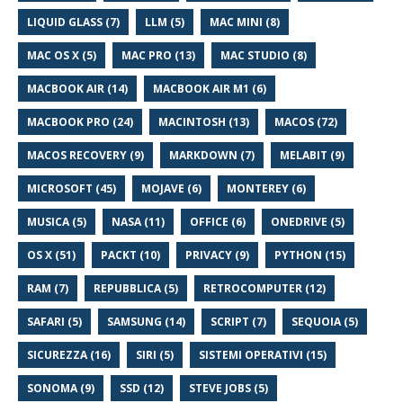
LIQUID GLASS (7)
LLM (5)
MAC MINI (8)
MAC OS X (5)
MAC PRO (13)
MAC STUDIO (8)
MACBOOK AIR (14)
MACBOOK AIR M1 (6)
MACBOOK PRO (24)
MACINTOSH (13)
MACOS (72)
MACOS RECOVERY (9)
MARKDOWN (7)
MELABIT (9)
MICROSOFT (45)
MOJAVE (6)
MONTEREY (6)
MUSICA (5)
NASA (11)
OFFICE (6)
ONEDRIVE (5)
OS X (51)
PACKT (10)
PRIVACY (9)
PYTHON (15)
RAM (7)
REPUBBLICA (5)
RETROCOMPUTER (12)
SAFARI (5)
SAMSUNG (14)
SCRIPT (7)
SEQUOIA (5)
SICUREZZA (16)
SIRI (5)
SISTEMI OPERATIVI (15)
SONOMA (9)
SSD (12)
STEVE JOBS (5)