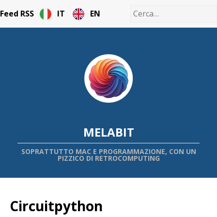
Feed RSS
IT
EN
MELABIT
SOPRATTUTTO MAC E PROGRAMMAZIONE, CON UN
PIZZICO DI RETROCOMPUTING
Circuitpython