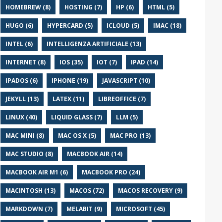
HOMEBREW (8)
HOSTING (7)
HP (6)
HTML (5)
HUGO (6)
HYPERCARD (5)
ICLOUD (5)
IMAC (18)
INTEL (6)
INTELLIGENZA ARTIFICIALE (13)
INTERNET (8)
IOS (35)
IOT (7)
IPAD (14)
IPADOS (6)
IPHONE (19)
JAVASCRIPT (10)
JEKYLL (13)
LATEX (11)
LIBREOFFICE (7)
LINUX (40)
LIQUID GLASS (7)
LLM (5)
MAC MINI (8)
MAC OS X (5)
MAC PRO (13)
MAC STUDIO (8)
MACBOOK AIR (14)
MACBOOK AIR M1 (6)
MACBOOK PRO (24)
MACINTOSH (13)
MACOS (72)
MACOS RECOVERY (9)
MARKDOWN (7)
MELABIT (9)
MICROSOFT (45)