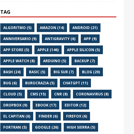
TAG
ALGORITMO (5)
AMAZON (14)
ANDROID (21)
ANNIVERSARIO (9)
ANTIGRAVITY (6)
APP (9)
APP STORE (5)
APPLE (146)
APPLE SILICON (5)
APPLE WATCH (8)
ARDUINO (5)
BACKUP (7)
BASH (24)
BASIC (5)
BIG SUR (7)
BLOG (20)
BUG (6)
BUROCRAZIA (5)
CHATGPT (11)
CLOUD (5)
CMS (15)
CNR (8)
CORONAVIRUS (8)
DROPBOX (9)
EBOOK (17)
EDITOR (12)
EL CAPITAN (6)
FINDER (6)
FIREFOX (6)
FORTRAN (5)
GOOGLE (26)
HIGH SIERRA (5)