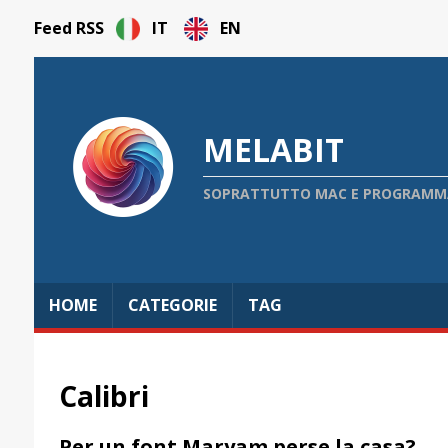
Feed RSS
IT
EN
MELABIT
SOPRATTUTTO MAC E PROGRAMMAZ
HOME
CATEGORIE
TAG
Calibri
Per un font Maryam perse la casa?