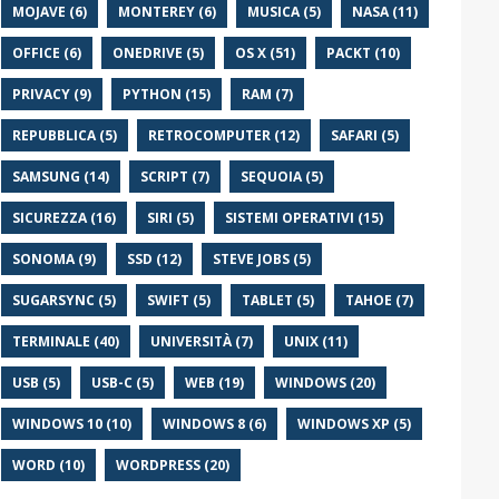
MOJAVE (6)
MONTEREY (6)
MUSICA (5)
NASA (11)
OFFICE (6)
ONEDRIVE (5)
OS X (51)
PACKT (10)
PRIVACY (9)
PYTHON (15)
RAM (7)
REPUBBLICA (5)
RETROCOMPUTER (12)
SAFARI (5)
SAMSUNG (14)
SCRIPT (7)
SEQUOIA (5)
SICUREZZA (16)
SIRI (5)
SISTEMI OPERATIVI (15)
SONOMA (9)
SSD (12)
STEVE JOBS (5)
SUGARSYNC (5)
SWIFT (5)
TABLET (5)
TAHOE (7)
TERMINALE (40)
UNIVERSITÀ (7)
UNIX (11)
USB (5)
USB-C (5)
WEB (19)
WINDOWS (20)
WINDOWS 10 (10)
WINDOWS 8 (6)
WINDOWS XP (5)
WORD (10)
WORDPRESS (20)