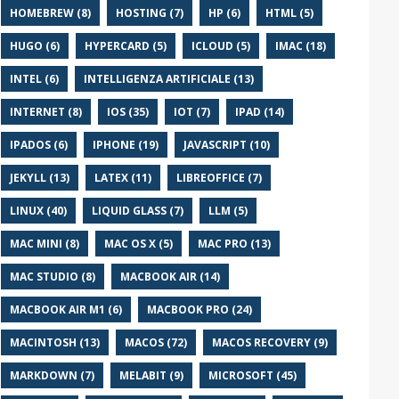
HOMEBREW (8)
HOSTING (7)
HP (6)
HTML (5)
HUGO (6)
HYPERCARD (5)
ICLOUD (5)
IMAC (18)
INTEL (6)
INTELLIGENZA ARTIFICIALE (13)
INTERNET (8)
IOS (35)
IOT (7)
IPAD (14)
IPADOS (6)
IPHONE (19)
JAVASCRIPT (10)
JEKYLL (13)
LATEX (11)
LIBREOFFICE (7)
LINUX (40)
LIQUID GLASS (7)
LLM (5)
MAC MINI (8)
MAC OS X (5)
MAC PRO (13)
MAC STUDIO (8)
MACBOOK AIR (14)
MACBOOK AIR M1 (6)
MACBOOK PRO (24)
MACINTOSH (13)
MACOS (72)
MACOS RECOVERY (9)
MARKDOWN (7)
MELABIT (9)
MICROSOFT (45)