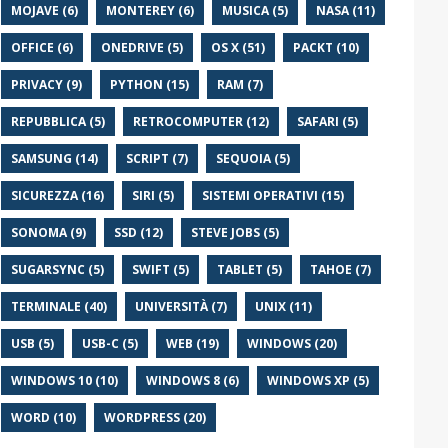
MOJAVE (6)
MONTEREY (6)
MUSICA (5)
NASA (11)
OFFICE (6)
ONEDRIVE (5)
OS X (51)
PACKT (10)
PRIVACY (9)
PYTHON (15)
RAM (7)
REPUBBLICA (5)
RETROCOMPUTER (12)
SAFARI (5)
SAMSUNG (14)
SCRIPT (7)
SEQUOIA (5)
SICUREZZA (16)
SIRI (5)
SISTEMI OPERATIVI (15)
SONOMA (9)
SSD (12)
STEVE JOBS (5)
SUGARSYNC (5)
SWIFT (5)
TABLET (5)
TAHOE (7)
TERMINALE (40)
UNIVERSITÀ (7)
UNIX (11)
USB (5)
USB-C (5)
WEB (19)
WINDOWS (20)
WINDOWS 10 (10)
WINDOWS 8 (6)
WINDOWS XP (5)
WORD (10)
WORDPRESS (20)