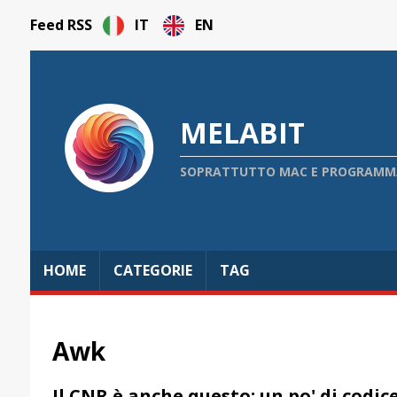
Feed RSS
IT
EN
MELABIT
SOPRATTUTTO MAC E PROGRAMMAZ
HOME
CATEGORIE
TAG
Awk
Il CNR è anche questo: un po' di codic