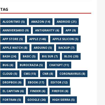
TAG
ALGORITMO (5)
AMAZON (14)
ANDROID (21)
ANNIVERSARIO (9)
ANTIGRAVITY (6)
APP (9)
APP STORE (5)
APPLE (146)
APPLE SILICON (5)
APPLE WATCH (8)
ARDUINO (5)
BACKUP (7)
BASH (24)
BASIC (5)
BIG SUR (7)
BLOG (20)
BUG (6)
BUROCRAZIA (5)
CHATGPT (11)
CLOUD (5)
CMS (15)
CNR (8)
CORONAVIRUS (8)
DROPBOX (9)
EBOOK (17)
EDITOR (12)
EL CAPITAN (6)
FINDER (6)
FIREFOX (6)
FORTRAN (5)
GOOGLE (26)
HIGH SIERRA (5)