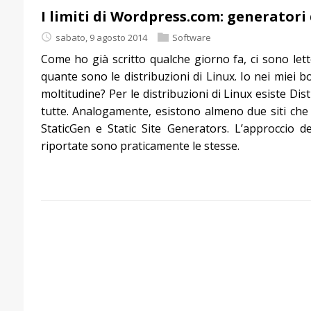
I limiti di Wordpress.com: generatori d
sabato, 9 agosto 2014
Software
Come ho già scritto qualche giorno fa, ci sono lette
quante sono le distribuzioni di Linux. Io nei miei
moltitudine? Per le distribuzioni di Linux esiste Dis
tutte. Analogamente, esistono almeno due siti che ce
StaticGen e Static Site Generators. L’approccio 
riportate sono praticamente le stesse.