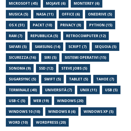
MICROSOFT (45)
MOJAVE (6)
MONTEREY (6)
MUSICA (5)
NASA (11)
OFFICE (6)
ONEDRIVE (5)
OS X (51)
PACKT (10)
PRIVACY (9)
PYTHON (15)
RAM (7)
REPUBBLICA (5)
RETROCOMPUTER (12)
SAFARI (5)
SAMSUNG (14)
SCRIPT (7)
SEQUOIA (5)
SICUREZZA (16)
SIRI (5)
SISTEMI OPERATIVI (15)
SONOMA (9)
SSD (12)
STEVE JOBS (5)
SUGARSYNC (5)
SWIFT (5)
TABLET (5)
TAHOE (7)
TERMINALE (40)
UNIVERSITÀ (7)
UNIX (11)
USB (5)
USB-C (5)
WEB (19)
WINDOWS (20)
WINDOWS 10 (10)
WINDOWS 8 (6)
WINDOWS XP (5)
WORD (10)
WORDPRESS (20)