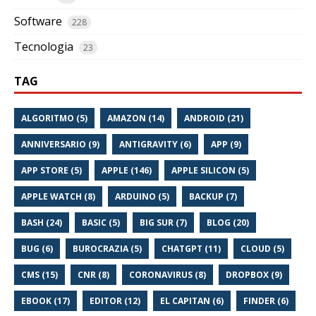
Software
228
Tecnologia
23
TAG
ALGORITMO (5)
AMAZON (14)
ANDROID (21)
ANNIVERSARIO (9)
ANTIGRAVITY (6)
APP (9)
APP STORE (5)
APPLE (146)
APPLE SILICON (5)
APPLE WATCH (8)
ARDUINO (5)
BACKUP (7)
BASH (24)
BASIC (5)
BIG SUR (7)
BLOG (20)
BUG (6)
BUROCRAZIA (5)
CHATGPT (11)
CLOUD (5)
CMS (15)
CNR (8)
CORONAVIRUS (8)
DROPBOX (9)
EBOOK (17)
EDITOR (12)
EL CAPITAN (6)
FINDER (6)