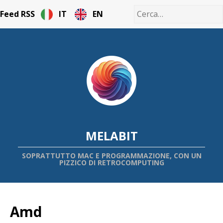
Feed RSS
IT
EN
MELABIT
SOPRATTUTTO MAC E PROGRAMMAZIONE, CON UN
PIZZICO DI RETROCOMPUTING
Amd