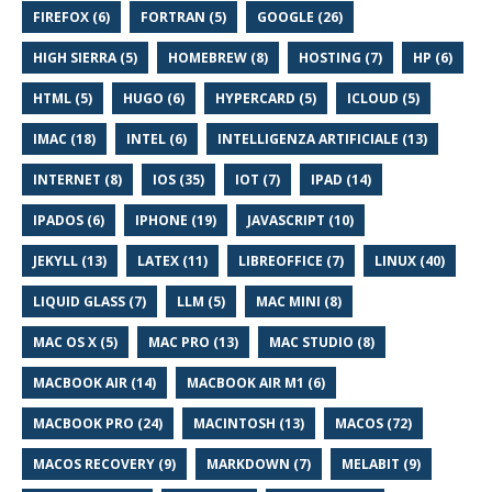
FIREFOX (6)
FORTRAN (5)
GOOGLE (26)
HIGH SIERRA (5)
HOMEBREW (8)
HOSTING (7)
HP (6)
HTML (5)
HUGO (6)
HYPERCARD (5)
ICLOUD (5)
IMAC (18)
INTEL (6)
INTELLIGENZA ARTIFICIALE (13)
INTERNET (8)
IOS (35)
IOT (7)
IPAD (14)
IPADOS (6)
IPHONE (19)
JAVASCRIPT (10)
JEKYLL (13)
LATEX (11)
LIBREOFFICE (7)
LINUX (40)
LIQUID GLASS (7)
LLM (5)
MAC MINI (8)
MAC OS X (5)
MAC PRO (13)
MAC STUDIO (8)
MACBOOK AIR (14)
MACBOOK AIR M1 (6)
MACBOOK PRO (24)
MACINTOSH (13)
MACOS (72)
MACOS RECOVERY (9)
MARKDOWN (7)
MELABIT (9)