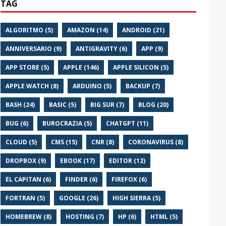
TAG
ALGORITMO (5)
AMAZON (14)
ANDROID (21)
ANNIVERSARIO (9)
ANTIGRAVITY (6)
APP (9)
APP STORE (5)
APPLE (146)
APPLE SILICON (5)
APPLE WATCH (8)
ARDUINO (5)
BACKUP (7)
BASH (24)
BASIC (5)
BIG SUR (7)
BLOG (20)
BUG (6)
BUROCRAZIA (5)
CHATGPT (11)
CLOUD (5)
CMS (15)
CNR (8)
CORONAVIRUS (8)
DROPBOX (9)
EBOOK (17)
EDITOR (12)
EL CAPITAN (6)
FINDER (6)
FIREFOX (6)
FORTRAN (5)
GOOGLE (26)
HIGH SIERRA (5)
HOMEBREW (8)
HOSTING (7)
HP (6)
HTML (5)