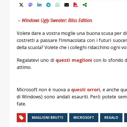
–
Windows Ugly Sweater: Bliss Edition
.
Volete dare a vostra moglie una buona scusa per div
costretti a passare l’Immacolata con i futuri suoceri
della scuola? Volete che i colleghi ridacchino ogni v
Regalatevi uno di
questi maglioni
con lo sfondo d
attimo.
Microsoft non è nuova a
questi orrori
, e anche qu
di Windows) sono andati esauriti. Però potete sem
fate.
MAGLIONI BRUTTI
MICROSOFT
REGALO