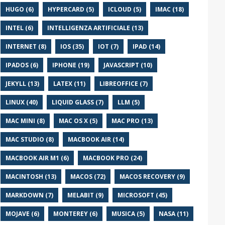
HUGO (6)
HYPERCARD (5)
ICLOUD (5)
IMAC (18)
INTEL (6)
INTELLIGENZA ARTIFICIALE (13)
INTERNET (8)
IOS (35)
IOT (7)
IPAD (14)
IPADOS (6)
IPHONE (19)
JAVASCRIPT (10)
JEKYLL (13)
LATEX (11)
LIBREOFFICE (7)
LINUX (40)
LIQUID GLASS (7)
LLM (5)
MAC MINI (8)
MAC OS X (5)
MAC PRO (13)
MAC STUDIO (8)
MACBOOK AIR (14)
MACBOOK AIR M1 (6)
MACBOOK PRO (24)
MACINTOSH (13)
MACOS (72)
MACOS RECOVERY (9)
MARKDOWN (7)
MELABIT (9)
MICROSOFT (45)
MOJAVE (6)
MONTEREY (6)
MUSICA (5)
NASA (11)