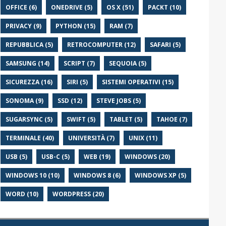
OFFICE (6)
ONEDRIVE (5)
OS X (51)
PACKT (10)
PRIVACY (9)
PYTHON (15)
RAM (7)
REPUBBLICA (5)
RETROCOMPUTER (12)
SAFARI (5)
SAMSUNG (14)
SCRIPT (7)
SEQUOIA (5)
SICUREZZA (16)
SIRI (5)
SISTEMI OPERATIVI (15)
SONOMA (9)
SSD (12)
STEVE JOBS (5)
SUGARSYNC (5)
SWIFT (5)
TABLET (5)
TAHOE (7)
TERMINALE (40)
UNIVERSITÀ (7)
UNIX (11)
USB (5)
USB-C (5)
WEB (19)
WINDOWS (20)
WINDOWS 10 (10)
WINDOWS 8 (6)
WINDOWS XP (5)
WORD (10)
WORDPRESS (20)