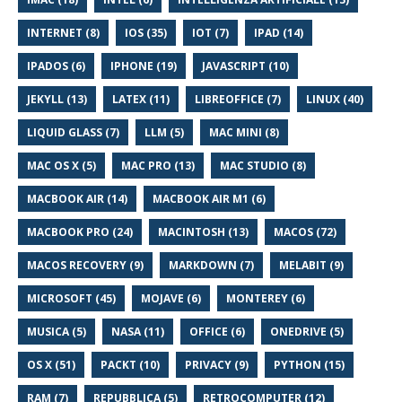
INTERNET (8)
IOS (35)
IOT (7)
IPAD (14)
IPADOS (6)
IPHONE (19)
JAVASCRIPT (10)
JEKYLL (13)
LATEX (11)
LIBREOFFICE (7)
LINUX (40)
LIQUID GLASS (7)
LLM (5)
MAC MINI (8)
MAC OS X (5)
MAC PRO (13)
MAC STUDIO (8)
MACBOOK AIR (14)
MACBOOK AIR M1 (6)
MACBOOK PRO (24)
MACINTOSH (13)
MACOS (72)
MACOS RECOVERY (9)
MARKDOWN (7)
MELABIT (9)
MICROSOFT (45)
MOJAVE (6)
MONTEREY (6)
MUSICA (5)
NASA (11)
OFFICE (6)
ONEDRIVE (5)
OS X (51)
PACKT (10)
PRIVACY (9)
PYTHON (15)
RAM (7)
REPUBBLICA (5)
RETROCOMPUTER (12)