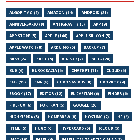
ALGORITMO (5)
AMAZON (14)
ANDROID (21)
ANNIVERSARIO (9)
ANTIGRAVITY (6)
APP (9)
APP STORE (5)
APPLE (146)
APPLE SILICON (5)
APPLE WATCH (8)
ARDUINO (5)
BACKUP (7)
BASH (24)
BASIC (5)
BIG SUR (7)
BLOG (20)
BUG (6)
BUROCRAZIA (5)
CHATGPT (11)
CLOUD (5)
CMS (15)
CNR (8)
CORONAVIRUS (8)
DROPBOX (9)
EBOOK (17)
EDITOR (12)
EL CAPITAN (6)
FINDER (6)
FIREFOX (6)
FORTRAN (5)
GOOGLE (26)
HIGH SIERRA (5)
HOMEBREW (8)
HOSTING (7)
HP (6)
HTML (5)
HUGO (6)
HYPERCARD (5)
ICLOUD (5)
IMAC (18)
INTEL (6)
INTELLIGENZA ARTIFICIALE (13)