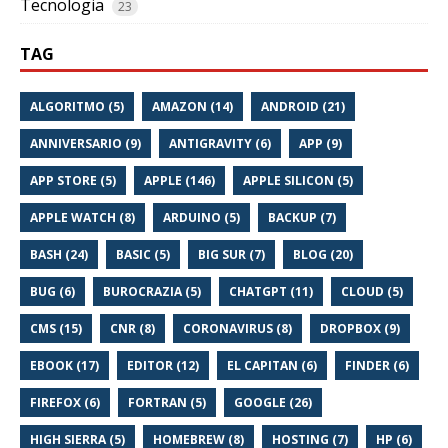
Tecnologia
23
TAG
ALGORITMO (5)
AMAZON (14)
ANDROID (21)
ANNIVERSARIO (9)
ANTIGRAVITY (6)
APP (9)
APP STORE (5)
APPLE (146)
APPLE SILICON (5)
APPLE WATCH (8)
ARDUINO (5)
BACKUP (7)
BASH (24)
BASIC (5)
BIG SUR (7)
BLOG (20)
BUG (6)
BUROCRAZIA (5)
CHATGPT (11)
CLOUD (5)
CMS (15)
CNR (8)
CORONAVIRUS (8)
DROPBOX (9)
EBOOK (17)
EDITOR (12)
EL CAPITAN (6)
FINDER (6)
FIREFOX (6)
FORTRAN (5)
GOOGLE (26)
HIGH SIERRA (5)
HOMEBREW (8)
HOSTING (7)
HP (6)