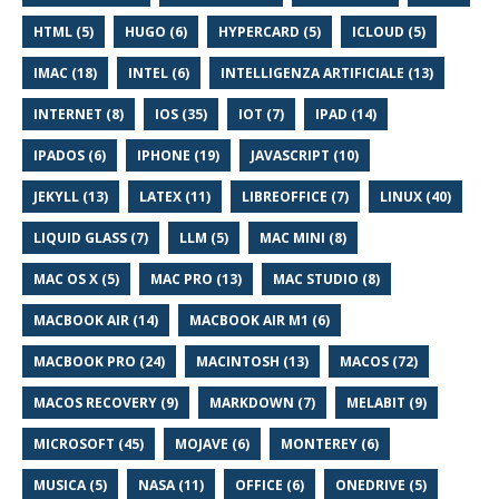
HTML (5)
HUGO (6)
HYPERCARD (5)
ICLOUD (5)
IMAC (18)
INTEL (6)
INTELLIGENZA ARTIFICIALE (13)
INTERNET (8)
IOS (35)
IOT (7)
IPAD (14)
IPADOS (6)
IPHONE (19)
JAVASCRIPT (10)
JEKYLL (13)
LATEX (11)
LIBREOFFICE (7)
LINUX (40)
LIQUID GLASS (7)
LLM (5)
MAC MINI (8)
MAC OS X (5)
MAC PRO (13)
MAC STUDIO (8)
MACBOOK AIR (14)
MACBOOK AIR M1 (6)
MACBOOK PRO (24)
MACINTOSH (13)
MACOS (72)
MACOS RECOVERY (9)
MARKDOWN (7)
MELABIT (9)
MICROSOFT (45)
MOJAVE (6)
MONTEREY (6)
MUSICA (5)
NASA (11)
OFFICE (6)
ONEDRIVE (5)