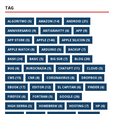
TAG
ALGORITMO (5)
AMAZON (14)
ANDROID (21)
ANNIVERSARIO (9)
ANTIGRAVITY (6)
APP (9)
APP STORE (5)
APPLE (146)
APPLE SILICON (5)
APPLE WATCH (8)
ARDUINO (5)
BACKUP (7)
BASH (24)
BASIC (5)
BIG SUR (7)
BLOG (20)
BUG (6)
BUROCRAZIA (5)
CHATGPT (11)
CLOUD (5)
CMS (15)
CNR (8)
CORONAVIRUS (8)
DROPBOX (9)
EBOOK (17)
EDITOR (12)
EL CAPITAN (6)
FINDER (6)
FIREFOX (6)
FORTRAN (5)
GOOGLE (26)
HIGH SIERRA (5)
HOMEBREW (8)
HOSTING (7)
HP (6)