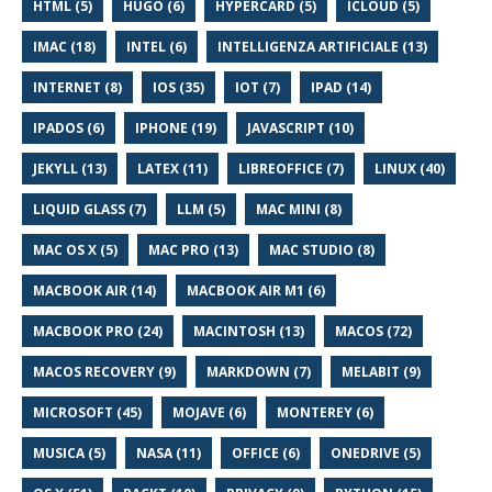
HTML (5)
HUGO (6)
HYPERCARD (5)
ICLOUD (5)
IMAC (18)
INTEL (6)
INTELLIGENZA ARTIFICIALE (13)
INTERNET (8)
IOS (35)
IOT (7)
IPAD (14)
IPADOS (6)
IPHONE (19)
JAVASCRIPT (10)
JEKYLL (13)
LATEX (11)
LIBREOFFICE (7)
LINUX (40)
LIQUID GLASS (7)
LLM (5)
MAC MINI (8)
MAC OS X (5)
MAC PRO (13)
MAC STUDIO (8)
MACBOOK AIR (14)
MACBOOK AIR M1 (6)
MACBOOK PRO (24)
MACINTOSH (13)
MACOS (72)
MACOS RECOVERY (9)
MARKDOWN (7)
MELABIT (9)
MICROSOFT (45)
MOJAVE (6)
MONTEREY (6)
MUSICA (5)
NASA (11)
OFFICE (6)
ONEDRIVE (5)