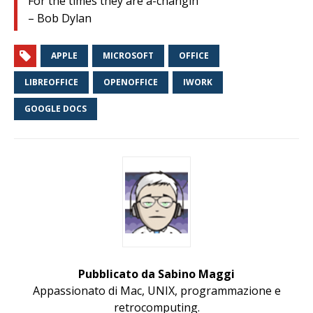
For the times they are a-changin’
– Bob Dylan
APPLE
MICROSOFT
OFFICE
LIBREOFFICE
OPENOFFICE
IWORK
GOOGLE DOCS
Pubblicato da Sabino Maggi
Appassionato di Mac, UNIX, programmazione e
retrocomputing.