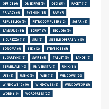
OFFICE (6)
ONEDRIVE (5)
OS X (51)
PACKT (10)
PRIVACY (9)
PYTHON (15)
RAM (7)
REPUBBLICA (5)
RETROCOMPUTER (12)
SAFARI (5)
SAMSUNG (14)
SCRIPT (7)
SEQUOIA (5)
SICUREZZA (16)
SIRI (5)
SISTEMI OPERATIVI (15)
SONOMA (9)
SSD (12)
STEVE JOBS (5)
SUGARSYNC (5)
SWIFT (5)
TABLET (5)
TAHOE (7)
TERMINALE (40)
UNIVERSITÀ (7)
UNIX (11)
USB (5)
USB-C (5)
WEB (19)
WINDOWS (20)
WINDOWS 10 (10)
WINDOWS 8 (6)
WINDOWS XP (5)
WORD (10)
WORDPRESS (20)