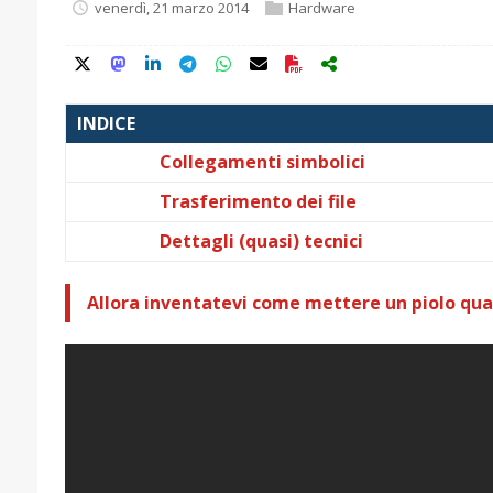
venerdì, 21 marzo 2014
Hardware
INDICE
Collegamenti simbolici
Trasferimento dei file
Dettagli (quasi) tecnici
Allora inventatevi come mettere un piolo qua