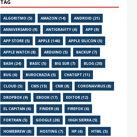
TAG
ALGORITMO (5)
AMAZON (14)
ANDROID (21)
ANNIVERSARIO (9)
ANTIGRAVITY (6)
APP (9)
APP STORE (5)
APPLE (146)
APPLE SILICON (5)
APPLE WATCH (8)
ARDUINO (5)
BACKUP (7)
BASH (24)
BASIC (5)
BIG SUR (7)
BLOG (20)
BUG (6)
BUROCRAZIA (5)
CHATGPT (11)
CLOUD (5)
CMS (15)
CNR (8)
CORONAVIRUS (8)
DROPBOX (9)
EBOOK (17)
EDITOR (12)
EL CAPITAN (6)
FINDER (6)
FIREFOX (6)
FORTRAN (5)
GOOGLE (26)
HIGH SIERRA (5)
HOMEBREW (8)
HOSTING (7)
HP (6)
HTML (5)