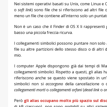
Nei sistemi operativi basati su Unix, come Linux e O
o
soft link
) sono file che si riferiscono ad altri fi
meno un file che contiene all’interno solo un puntator
Non è un caso che il Finder di OS X li rappresenti
basso una piccola freccia ricurva.
I collegamenti simbolici possono puntare non solo a f
file su altre partizioni dello stesso disco o di altri
mio.
I computer Apple dispongono già dai tempi di M
collegamenti simbolici. Rispetto a questi, gli alias 
riferiscono anche se questo viene spostato in un’a
simbolici non si
accorgono
della cancellazione o 
collegamenti morti
o
collegamenti orfani
(
dead link
o
o
Però
gli alias occupano molto più spazio sul dis
di kB ciascuno), non sono
portabili
su altri sistem