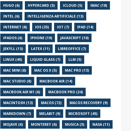
HUGO (6)
HYPERCARD (5)
ICLOUD (5)
IMAC (18)
INTEL (6)
INTELLIGENZA ARTIFICIALE (13)
INTERNET (8)
IOS (35)
IOT (7)
IPAD (14)
IPADOS (6)
IPHONE (19)
JAVASCRIPT (10)
JEKYLL (13)
LATEX (11)
LIBREOFFICE (7)
LINUX (40)
LIQUID GLASS (7)
LLM (5)
MAC MINI (8)
MAC OS X (5)
MAC PRO (13)
MAC STUDIO (8)
MACBOOK AIR (14)
MACBOOK AIR M1 (6)
MACBOOK PRO (24)
MACINTOSH (13)
MACOS (72)
MACOS RECOVERY (9)
MARKDOWN (7)
MELABIT (9)
MICROSOFT (45)
MOJAVE (6)
MONTEREY (6)
MUSICA (5)
NASA (11)