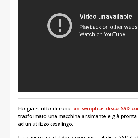
Ho già scritto di come
un semplice disco SSD co
trasformato una macchina ansimante e già pronta
ad un utilizzo casalingo.
La transizione dal disco meccanico al disco SSD è sta