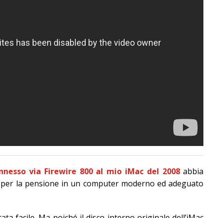
nnesso via Firewire 800 al mio iMac del 2008
abbia
 per la pensione in un computer moderno ed adeguato
ta facile. Ma poiché il disco interno originale dell’iMac