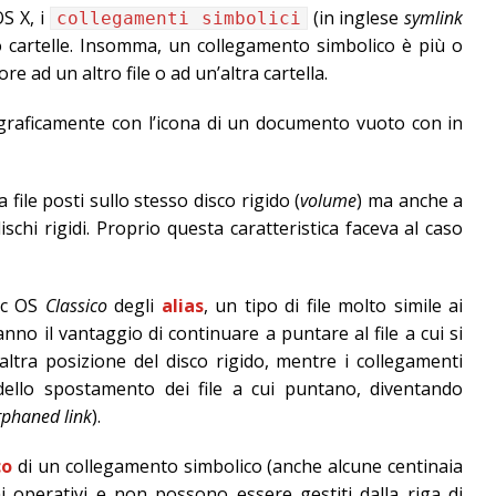
S X, i
(in inglese
symlink
collegamenti simbolici
le o cartelle. Insomma, un collegamento simbolico è più o
e ad un altro file o ad un’altra cartella.
 graficamente con l’icona di un documento vuoto con in
ile posti sullo stesso disco rigido (
volume
) ma anche a
 dischi rigidi. Proprio questa caratteristica faceva al caso
ac OS
Classico
degli
alias
, un tipo di file molto simile ai
hanno il vantaggio di continuare a puntare al file a cui si
ltra posizione del disco rigido, mentre i collegamenti
dello spostamento dei file a cui puntano, diventando
rphaned link
).
co
di un collegamento simbolico (anche alcune centinaia
i operativi e non possono essere gestiti dalla riga di