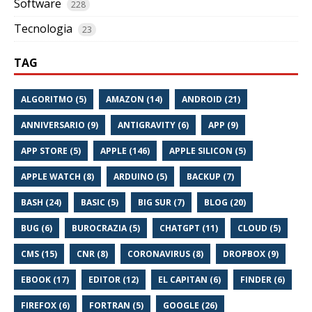
Software
228
Tecnologia
23
TAG
ALGORITMO (5)
AMAZON (14)
ANDROID (21)
ANNIVERSARIO (9)
ANTIGRAVITY (6)
APP (9)
APP STORE (5)
APPLE (146)
APPLE SILICON (5)
APPLE WATCH (8)
ARDUINO (5)
BACKUP (7)
BASH (24)
BASIC (5)
BIG SUR (7)
BLOG (20)
BUG (6)
BUROCRAZIA (5)
CHATGPT (11)
CLOUD (5)
CMS (15)
CNR (8)
CORONAVIRUS (8)
DROPBOX (9)
EBOOK (17)
EDITOR (12)
EL CAPITAN (6)
FINDER (6)
FIREFOX (6)
FORTRAN (5)
GOOGLE (26)