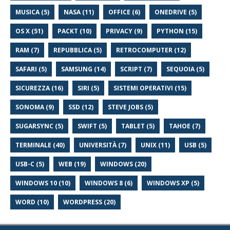
MUSICA (5)
NASA (11)
OFFICE (6)
ONEDRIVE (5)
OS X (51)
PACKT (10)
PRIVACY (9)
PYTHON (15)
RAM (7)
REPUBBLICA (5)
RETROCOMPUTER (12)
SAFARI (5)
SAMSUNG (14)
SCRIPT (7)
SEQUOIA (5)
SICUREZZA (16)
SIRI (5)
SISTEMI OPERATIVI (15)
SONOMA (9)
SSD (12)
STEVE JOBS (5)
SUGARSYNC (5)
SWIFT (5)
TABLET (5)
TAHOE (7)
TERMINALE (40)
UNIVERSITÀ (7)
UNIX (11)
USB (5)
USB-C (5)
WEB (19)
WINDOWS (20)
WINDOWS 10 (10)
WINDOWS 8 (6)
WINDOWS XP (5)
WORD (10)
WORDPRESS (20)