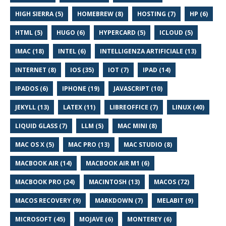
HIGH SIERRA (5)
HOMEBREW (8)
HOSTING (7)
HP (6)
HTML (5)
HUGO (6)
HYPERCARD (5)
ICLOUD (5)
IMAC (18)
INTEL (6)
INTELLIGENZA ARTIFICIALE (13)
INTERNET (8)
IOS (35)
IOT (7)
IPAD (14)
IPADOS (6)
IPHONE (19)
JAVASCRIPT (10)
JEKYLL (13)
LATEX (11)
LIBREOFFICE (7)
LINUX (40)
LIQUID GLASS (7)
LLM (5)
MAC MINI (8)
MAC OS X (5)
MAC PRO (13)
MAC STUDIO (8)
MACBOOK AIR (14)
MACBOOK AIR M1 (6)
MACBOOK PRO (24)
MACINTOSH (13)
MACOS (72)
MACOS RECOVERY (9)
MARKDOWN (7)
MELABIT (9)
MICROSOFT (45)
MOJAVE (6)
MONTEREY (6)