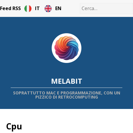
Feed RSS
IT
EN
MELABIT
SOPRATTUTTO MAC E PROGRAMMAZIONE, CON UN
PIZZICO DI RETROCOMPUTING
Cpu